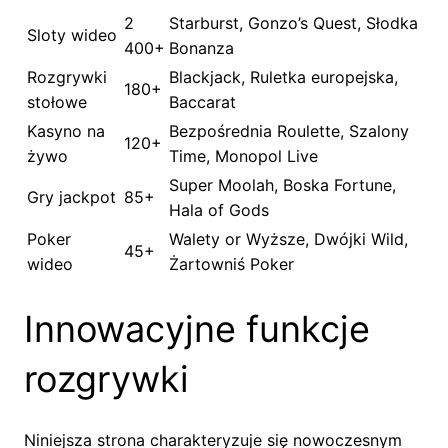
2
Starburst, Gonzo’s Quest, Słodka
Sloty wideo
400+
Bonanza
Rozgrywki
Blackjack, Ruletka europejska,
180+
stołowe
Baccarat
Kasyno na
Bezpośrednia Roulette, Szalony
120+
żywo
Time, Monopol Live
Super Moolah, Boska Fortune,
Gry jackpot
85+
Hala of Gods
Poker
Walety or Wyższe, Dwójki Wild,
45+
wideo
Żartowniś Poker
Innowacyjne funkcje
rozgrywki
Niniejsza strona charakteryzuje się nowoczesnym