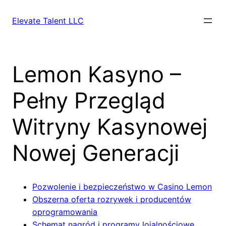
Skip
to
Elevate Talent LLC
content
Lemon Kasyno –
Pełny Przegląd
Witryny Kasynowej
Nowej Generacji
Pozwolenie i bezpieczeństwo w Casino Lemon
Obszerna oferta rozrywek i producentów
oprogramowania
Schemat nagród i programy lojalnościowe