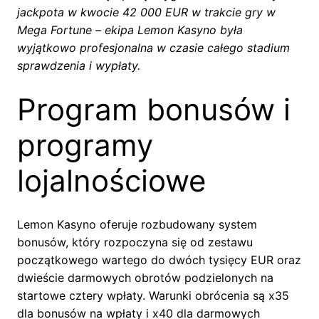
jackpota w kwocie 42 000 EUR w trakcie gry w
Mega Fortune – ekipa Lemon Kasyno była
wyjątkowo profesjonalna w czasie całego stadium
sprawdzenia i wypłaty.
Program bonusów i
programy
lojalnościowe
Lemon Kasyno oferuje rozbudowany system
bonusów, który rozpoczyna się od zestawu
początkowego wartego do dwóch tysięcy EUR oraz
dwieście darmowych obrotów podzielonych na
startowe cztery wpłaty. Warunki obrócenia są x35
dla bonusów na wpłaty i x40 dla darmowych