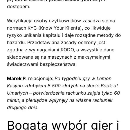
dostępem.
Weryfikacja osoby użytkowników zasadza się na
normach KYC (Know Your Klienta), co likwiduje
ryzyko unikania kapitału i daje rozsądne metody do
hazardu. Przedstawiana zasady ochrony jest
zgodna z wymaganiami RODO, a wszystkie dane
składowane są na maszynach z maksymalnymi
świadectwami bezpieczeństwa.
Marek P.
relacjonuje:
Po tygodniu gry w Lemon
Kasyno zdobyłem 8 500 złotych na slocie Book of
Umarłych – potwierdzenie rachunku zajęła tylko 60
minut, a pieniądze wpłynęły na własne rachunek
drugiego dnia.
Bogata wybór gier i