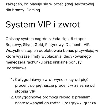
zakręceń, co plasuje się w przeciętnej sektorowej
dla branży iGaming.
System VIP i zwrot
Opisany system nagród składa się z 6 stopni:
Brązowy, Silver, Gold, Platynowy, Diament i VIP.
Wszystkie stopień odblokowuje bonus przywileje, w
które wyższe limity wypłacania, dedykowanego
menedżera rachunku oraz unikalne bonusy
urodzinowe.
Cotygodniowy zwrot wynoszący od pięć
procent do piętnaście procent w zależnie od
stopnia VIP
Cotygodniowe promocji reload z premiami
dostosowanymi do rodzaju rozgrywki gracza