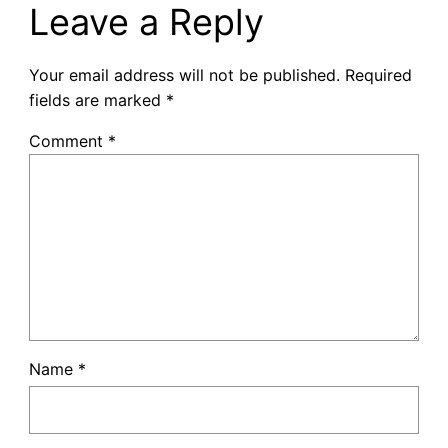
Leave a Reply
Your email address will not be published.
Required
fields are marked
*
Comment
*
Name
*