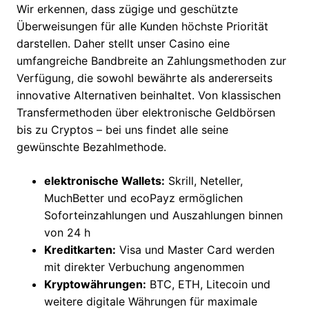
Wir erkennen, dass zügige und geschützte
Überweisungen für alle Kunden höchste Priorität
darstellen. Daher stellt unser Casino eine
umfangreiche Bandbreite an Zahlungsmethoden zur
Verfügung, die sowohl bewährte als andererseits
innovative Alternativen beinhaltet. Von klassischen
Transfermethoden über elektronische Geldbörsen
bis zu Cryptos – bei uns findet alle seine
gewünschte Bezahlmethode.
elektronische Wallets:
Skrill, Neteller,
MuchBetter und ecoPayz ermöglichen
Soforteinzahlungen und Auszahlungen binnen
von 24 h
Kreditkarten:
Visa und Master Card werden
mit direkter Verbuchung angenommen
Kryptowährungen:
BTC, ETH, Litecoin und
weitere digitale Währungen für maximale