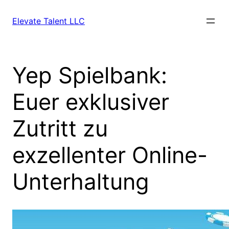
Skip
to
Elevate Talent LLC
content
Yep Spielbank:
Euer exklusiver
Zutritt zu
exzellenter Online-
Unterhaltung