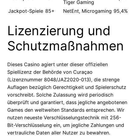
Tiger Gaming
Jackpot-Spiele
85+
NetEnt, Microgaming
95,4%
Lizenzierung und
Schutzmaßnahmen
Dieses Casino agiert unter dieser offiziellen
Spiellizenz der Behörde von Curaçao
(Lizenznummer 8048/JAZ2020-013), die strenge
Auflagen bezüglich Gerechtigkeit und Spielerschutz
vorschreibt. Solche Zulassung wird periodisch
überprüft und garantiert, dass jegliche angebotenen
Games den weltweiten Standards entsprechen. Wir
nutzen neueste Verschlüsselungstechnik mit 256-
Bit-Verschlüsselung ein, um jegliche Zahlungen und
vertrauliche Daten aller Nutzer zu bewahren.