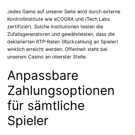
Jedes Game auf unserer Seite wird durch externe
Kontrollinstitute wie eCOGRA und iTech Labs
zertifiziert. Solche Institutionen testen die
Zufallsgeneratoren und gewährleisten, dass die
deklarierten RTP-Raten (Rückzahlung an Spieler)
wirklich erreicht werden. Offenheit steht bei
unserem Casino an oberster Stelle.
Anpassbare
Zahlungsoptionen
für sämtliche
Spieler