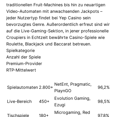
traditionellen Fruit-Machines bis hin zu neuartigen
Video-Automaten mit anwachsenden Jackpots –
jeder Nutzertyp findet bei Yep Casino sein
bevorzugtes Genre. Außerordentlich erfreut sind wir
auf die Live-Gaming-Sektion, in jener professionelle
Croupiers in Echtzeit bewährte Casino-Spiele wie
Roulette, Blackjack und Baccarat betreuen.
Spielkategorie
Anzahl der Spiele
Premium-Provider
RTP-Mittelwert
NetEnt, Pragmatic,
Spielautomaten
2.800+
96,2%
PlaynGO
Evolution Gaming,
Live-Bereich
450+
98,5%
Ezugi
Microgaming, Red
Tischspiele
180+
97,8%