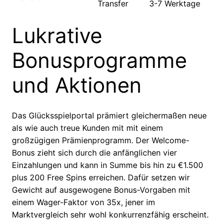
Transfer
3-7 Werktage
Lukrative
Bonusprogramme
und Aktionen
Das Glücksspielportal prämiert gleichermaßen neue
als wie auch treue Kunden mit mit einem
großzügigen Prämienprogramm. Der Welcome-
Bonus zieht sich durch die anfänglichen vier
Einzahlungen und kann in Summe bis hin zu €1.500
plus 200 Free Spins erreichen. Dafür setzen wir
Gewicht auf ausgewogene Bonus-Vorgaben mit
einem Wager-Faktor von 35x, jener im
Marktvergleich sehr wohl konkurrenzfähig erscheint.