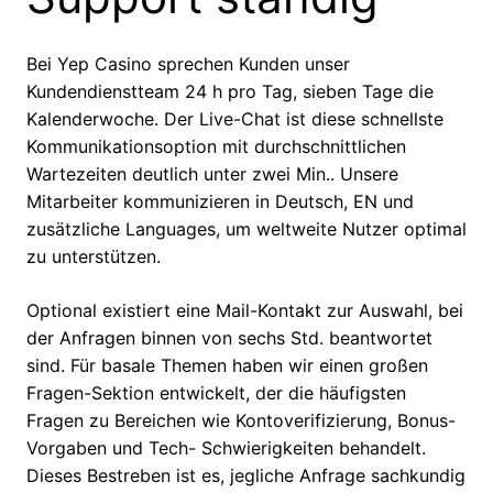
Bei Yep Casino sprechen Kunden unser
Kundendienstteam 24 h pro Tag, sieben Tage die
Kalenderwoche. Der Live-Chat ist diese schnellste
Kommunikationsoption mit durchschnittlichen
Wartezeiten deutlich unter zwei Min.. Unsere
Mitarbeiter kommunizieren in Deutsch, EN und
zusätzliche Languages, um weltweite Nutzer optimal
zu unterstützen.
Optional existiert eine Mail-Kontakt zur Auswahl, bei
der Anfragen binnen von sechs Std. beantwortet
sind. Für basale Themen haben wir einen großen
Fragen-Sektion entwickelt, der die häufigsten
Fragen zu Bereichen wie Kontoverifizierung, Bonus-
Vorgaben und Tech- Schwierigkeiten behandelt.
Dieses Bestreben ist es, jegliche Anfrage sachkundig