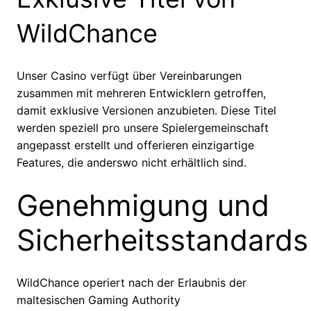
WildChance
Unser Casino verfügt über Vereinbarungen
zusammen mit mehreren Entwicklern getroffen,
damit exklusive Versionen anzubieten. Diese Titel
werden speziell pro unsere Spielergemeinschaft
angepasst erstellt und offerieren einzigartige
Features, die anderswo nicht erhältlich sind.
Genehmigung und
Sicherheitsstandards
WildChance operiert nach der Erlaubnis der
maltesischen Gaming Authority