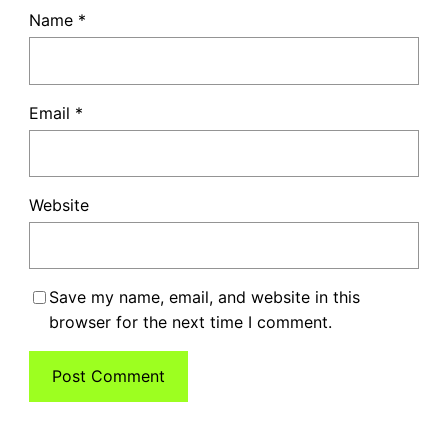
Name
*
Email
*
Website
Save my name, email, and website in this
browser for the next time I comment.