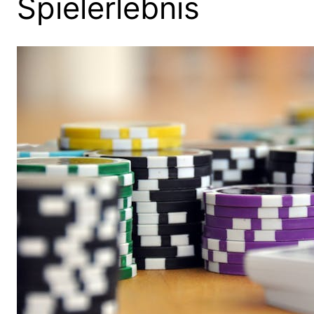
Spielerlebnis