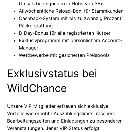
Umsatzbedingungen in Höhe von 35x
Allwöchentliche Reload-Boni für Stammkunden
Cashback-System mit bis zu zwanzig Prozent
Rückerstattung
B-Day-Bonus für alle registrierten Nutzer
Exklusivprogramm mit persönlichem Account-
Manager
Wettbewerbe mit gesicherten Preispools
Exklusivstatus bei
WildChance
Unsere VIP-Mitglieder erfreuen sich exklusive
Vorteile wie erhöhte Auszahlungslimits, raschere
Bearbeitungszeiten und Einladungen zu besonderen
Veranstaltungen. Jener VIP-Status erfolgt