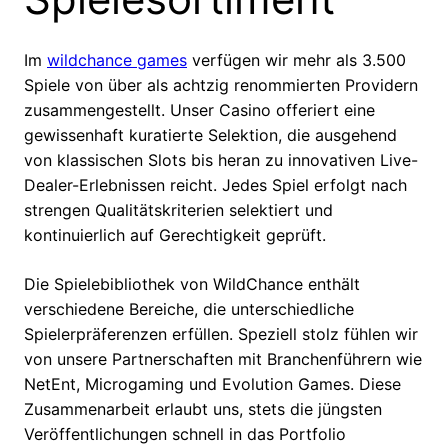
Im
wildchance games
verfügen wir mehr als 3.500
Spiele von über als achtzig renommierten Providern
zusammengestellt. Unser Casino offeriert eine
gewissenhaft kuratierte Selektion, die ausgehend
von klassischen Slots bis heran zu innovativen Live-
Dealer-Erlebnissen reicht. Jedes Spiel erfolgt nach
strengen Qualitätskriterien selektiert und
kontinuierlich auf Gerechtigkeit geprüft.
Die Spielebibliothek von WildChance enthält
verschiedene Bereiche, die unterschiedliche
Spielerpräferenzen erfüllen. Speziell stolz fühlen wir
von unsere Partnerschaften mit Branchenführern wie
NetEnt, Microgaming und Evolution Games. Diese
Zusammenarbeit erlaubt uns, stets die jüngsten
Veröffentlichungen schnell in das Portfolio