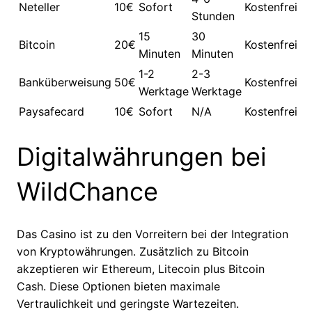
Neteller
10€
Sofort
Kostenfrei
Stunden
15
30
Bitcoin
20€
Kostenfrei
Minuten
Minuten
1-2
2-3
Banküberweisung
50€
Kostenfrei
Werktage
Werktage
Paysafecard
10€
Sofort
N/A
Kostenfrei
Digitalwährungen bei
WildChance
Das Casino ist zu den Vorreitern bei der Integration
von Kryptowährungen. Zusätzlich zu Bitcoin
akzeptieren wir Ethereum, Litecoin plus Bitcoin
Cash. Diese Optionen bieten maximale
Vertraulichkeit und geringste Wartezeiten.