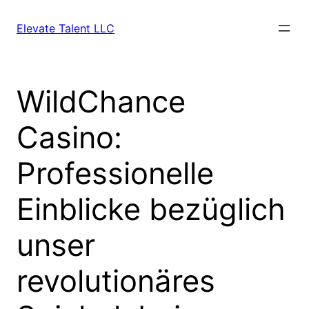
Skip
to
Elevate Talent LLC
content
WildChance
Casino:
Professionelle
Einblicke bezüglich
unser
revolutionäres