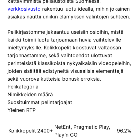
kattavimmista pelialustoista Suomessa.
verkkosivusto
rakentuu luotu idealla, mihin jokainen
asiakas nauttii uniikin elämyksen valintojen suhteen.
Pelikirjastomme jakaantuu useisiin osioihin, mistä
kaikki toimii luotu tarjoamaan huvia vaihteleville
mieltymyksille. Kolikkopelit koostuvat valtaosan
tarjonnastamme, sekä vaihtoehdot ulottuvat
perinteisistä klassikoista nykyaikaisiin videopeleihin,
joiden sisältää edistyneitä visuaalisia elementtejä
sekä vuorovaikutteisia bonuskierroksia.
Pelikategoria
Nimikkeiden määrä
Suosituimmat pelintarjoajat
Yleinen RTP
NetEnt, Pragmatic Play,
Kolikkopelit
2400+
96.2%
Play’n GO