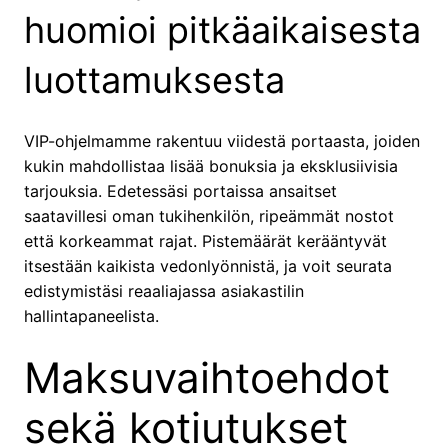
huomioi pitkäaikaisesta
luottamuksesta
VIP-ohjelmamme rakentuu viidestä portaasta, joiden
kukin mahdollistaa lisää bonuksia ja eksklusiivisia
tarjouksia. Edetessäsi portaissa ansaitset
saatavillesi oman tukihenkilön, ripeämmät nostot
että korkeammat rajat. Pistemäärät kerääntyvät
itsestään kaikista vedonlyönnistä, ja voit seurata
edistymistäsi reaaliajassa asiakastilin
hallintapaneelista.
Maksuvaihtoehdot
sekä kotiutukset