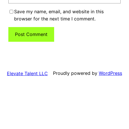
Save my name, email, and website in this
browser for the next time I comment.
Proudly powered by
WordPress
Elevate Talent LLC