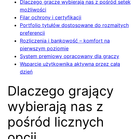
Dlaczego gracze wybierają nas z pośród setek
możliwości
Filar ochrony i certyfikacji
Portfolio tytułów dostosowane do rozmaitych
preferencji
Rozliczenia i bankowość – komfort na
pierwszym poziomie
System premiowy opracowany dla graczy
Wsparcie użytkownika aktywna przez całą
dzień
Dlaczego grający
wybierają nas z
pośród licznych
opcji