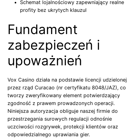
Schemat lojalnościowy zapewniający realne
profity bez ukrytych klauzul
Fundament
zabezpieczeń i
upoważnień
Vox Casino działa na podstawie licencji udzielonej
przez rząd Curacao (nr certyfikatu 8048/JAZ), co
tworzy zweryfikowany element potwierdzający
zgodność z prawem prowadzonych operacji.
Niniejsza autoryzacja obliguje naszej firmie do
przestrzegania surowych regulacji odnośnie
uczciwości rozgrywek, protekcji klientów oraz
odpowiedzialnego uprawiania gier.