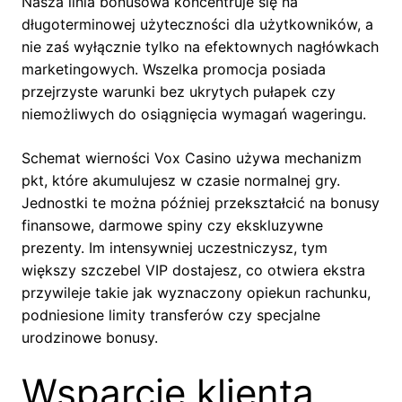
Nasza linia bonusowa koncentruje się na
długoterminowej użyteczności dla użytkowników, a
nie zaś wyłącznie tylko na efektownych nagłówkach
marketingowych. Wszelka promocja posiada
przejrzyste warunki bez ukrytych pułapek czy
niemożliwych do osiągnięcia wymagań wageringu.
Schemat wierności Vox Casino używa mechanizm
pkt, które akumulujesz w czasie normalnej gry.
Jednostki te można później przekształcić na bonusy
finansowe, darmowe spiny czy ekskluzywne
prezenty. Im intensywniej uczestniczysz, tym
większy szczebel VIP dostajesz, co otwiera ekstra
przywileje takie jak wyznaczony opiekun rachunku,
podniesione limity transferów czy specjalne
urodzinowe bonusy.
Wsparcie klienta