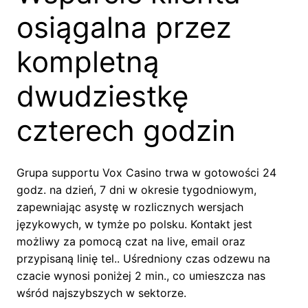
osiągalna przez
kompletną
dwudziestkę
czterech godzin
Grupa supportu Vox Casino trwa w gotowości 24
godz. na dzień, 7 dni w okresie tygodniowym,
zapewniając asystę w rozlicznych wersjach
językowych, w tymże po polsku. Kontakt jest
możliwy za pomocą czat na live, email oraz
przypisaną linię tel.. Uśredniony czas odzewu na
czacie wynosi poniżej 2 min., co umieszcza nas
wśród najszybszych w sektorze.