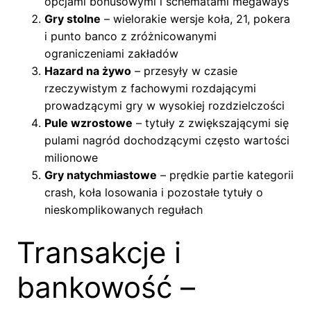
opcjami bonusowymi i schematami megaways
Gry stolne
– wielorakie wersje koła, 21, pokera
i punto banco z zróżnicowanymi
ograniczeniami zakładów
Hazard na żywo
– przesyły w czasie
rzeczywistym z fachowymi rozdającymi
prowadzącymi gry w wysokiej rozdzielczości
Pule wzrostowe
– tytuły z zwiększającymi się
pulami nagród dochodzącymi często wartości
milionowe
Gry natychmiastowe
– prędkie partie kategorii
crash, koła losowania i pozostałe tytuły o
nieskomplikowanych regułach
Transakcje i
bankowość –