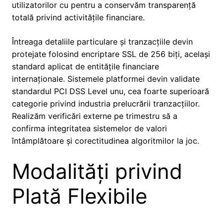
utilizatorilor cu pentru a conservăm transparență
totală privind activitățile financiare.
Întreaga detaliile particulare și tranzacțiile devin
protejate folosind encriptare SSL de 256 biți, același
standard aplicat de entitățile financiare
internaționale. Sistemele platformei devin validate
standardul PCI DSS Level unu, cea foarte superioară
categorie privind industria prelucrării tranzacțiilor.
Realizăm verificări externe pe trimestru să a
confirma integritatea sistemelor de valori
întâmplătoare și corectitudinea algoritmilor la joc.
Modalități privind
Plată Flexibile