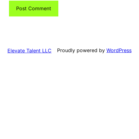
Proudly powered by
WordPress
Elevate Talent LLC