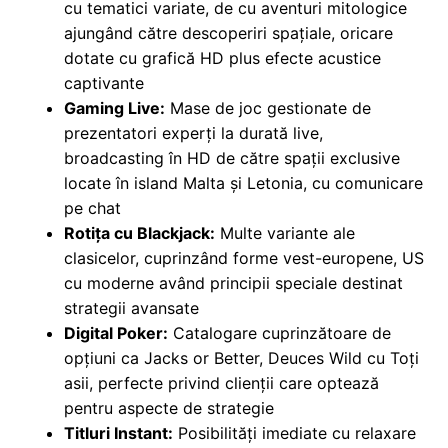
cu tematici variate, de cu aventuri mitologice
ajungând către descoperiri spațiale, oricare
dotate cu grafică HD plus efecte acustice
captivante
Gaming Live:
Mase de joc gestionate de
prezentatori experți la durată live,
broadcasting în HD de către spații exclusive
locate în island Malta și Letonia, cu comunicare
pe chat
Rotița cu Blackjack:
Multe variante ale
clasicelor, cuprinzând forme vest-europene, US
cu moderne având principii speciale destinat
strategii avansate
Digital Poker:
Catalogare cuprinzătoare de
opțiuni ca Jacks or Better, Deuces Wild cu Toți
asii, perfecte privind clienții care optează
pentru aspecte de strategie
Titluri Instant:
Posibilități imediate cu relaxare