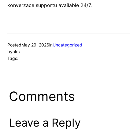
konverzace supportu available 24/7.
Posted
May 29, 2026
in
Uncategorized
by
alex
Tags:
Comments
Leave a Reply