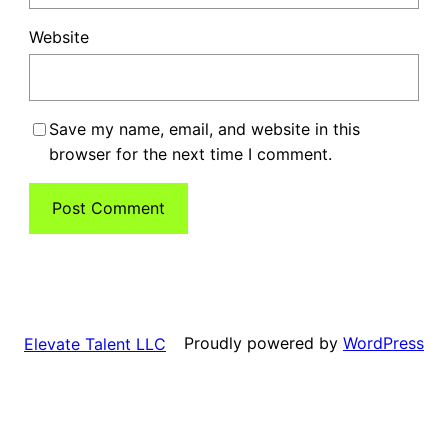
Website
Save my name, email, and website in this
browser for the next time I comment.
Proudly powered by
WordPress
Elevate Talent LLC