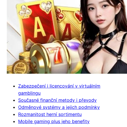
Zabezpečení i licencování v virtuálním
gamblingu
Současné finanční metody i převody
Odměnové systémy a jejich podmínky
Rozmanitost herní sortimentu
Mobile gaming plus jeho benefity