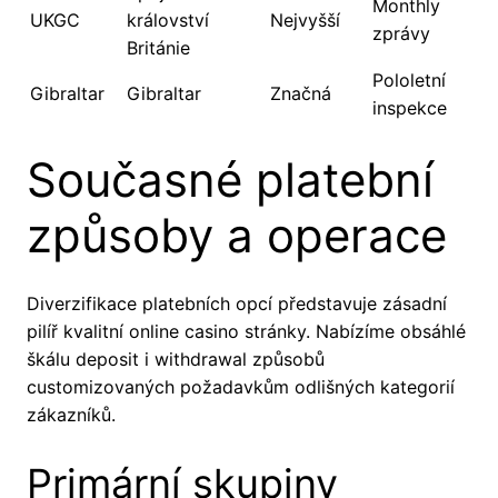
Monthly
UKGC
království
Nejvyšší
zprávy
Británie
Pololetní
Gibraltar
Gibraltar
Značná
inspekce
Současné platební
způsoby a operace
Diverzifikace platebních opcí představuje zásadní
pilíř kvalitní online casino stránky. Nabízíme obsáhlé
škálu deposit i withdrawal způsobů
customizovaných požadavkům odlišných kategorií
zákazníků.
Primární skupiny