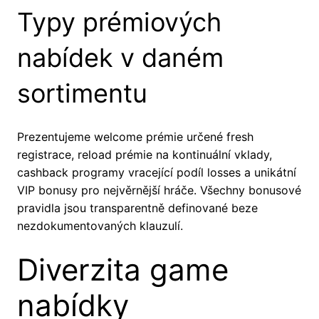
Typy prémiových
nabídek v daném
sortimentu
Prezentujeme welcome prémie určené fresh
registrace, reload prémie na kontinuální vklady,
cashback programy vracející podíl losses a unikátní
VIP bonusy pro nejvěrnější hráče. Všechny bonusové
pravidla jsou transparentně definované beze
nezdokumentovaných klauzulí.
Diverzita game
nabídky