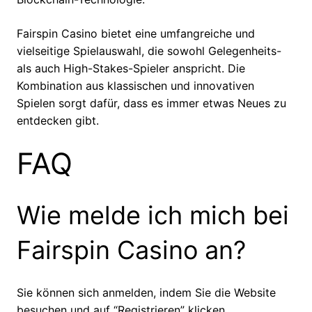
Fairspin Casino bietet eine umfangreiche und
vielseitige Spielauswahl, die sowohl Gelegenheits-
als auch High-Stakes-Spieler anspricht. Die
Kombination aus klassischen und innovativen
Spielen sorgt dafür, dass es immer etwas Neues zu
entdecken gibt.
FAQ
Wie melde ich mich bei
Fairspin Casino an?
Sie können sich anmelden, indem Sie die Website
besuchen und auf “Registrieren” klicken.