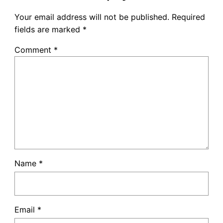
Your email address will not be published.
Required
fields are marked
*
Comment
*
Name
*
Email
*