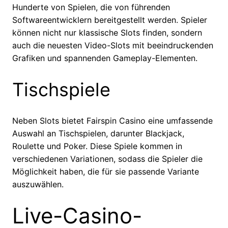
Hunderte von Spielen, die von führenden
Softwareentwicklern bereitgestellt werden. Spieler
können nicht nur klassische Slots finden, sondern
auch die neuesten Video-Slots mit beeindruckenden
Grafiken und spannenden Gameplay-Elementen.
Tischspiele
Neben Slots bietet Fairspin Casino eine umfassende
Auswahl an Tischspielen, darunter Blackjack,
Roulette und Poker. Diese Spiele kommen in
verschiedenen Variationen, sodass die Spieler die
Möglichkeit haben, die für sie passende Variante
auszuwählen.
Live-Casino-