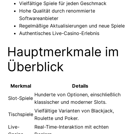
Vielfältige Spiele für jeden Geschmack
Hohe Qualität durch renommierte
Softwareanbieter
Regelmäßige Aktualisierungen und neue Spiele
Authentisches Live-Casino-Erlebnis
Hauptmerkmale im
Überblick
Merkmal
Details
Hunderte von Optionen, einschließlich
Slot-Spiele
klassischer und moderner Slots.
Vielfältige Varianten von Blackjack,
Tischspiele
Roulette und Poker.
Live-
Real-Time-Interaktion mit echten