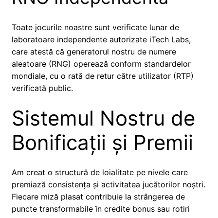
Toate jocurile noastre sunt verificate lunar de
laboratoare independente autorizate iTech Labs,
care atestă că generatorul nostru de numere
aleatoare (RNG) operează conform standardelor
mondiale, cu o rată de retur către utilizator (RTP)
verificată public.
Sistemul Nostru de
Bonificații și Premii
Am creat o structură de loialitate pe nivele care
premiază consistența și activitatea jucătorilor noștri.
Fiecare miză plasat contribuie la strângerea de
puncte transformabile în credite bonus sau rotiri