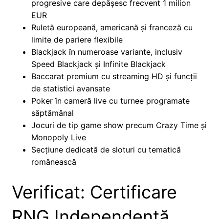
progresive care depășesc frecvent 1 milion
EUR
Ruletă europeană, americană și franceză cu
limite de pariere flexibile
Blackjack în numeroase variante, inclusiv
Speed Blackjack și Infinite Blackjack
Baccarat premium cu streaming HD și funcții
de statistici avansate
Poker în cameră live cu turnee programate
săptămânal
Jocuri de tip game show precum Crazy Time și
Monopoly Live
Secțiune dedicată de sloturi cu tematică
românească
Verificat: Certificare
RNG Independentă