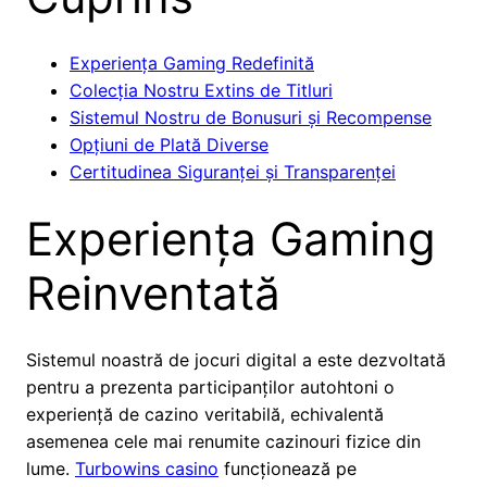
Experiența Gaming Redefinită
Colecția Nostru Extins de Titluri
Sistemul Nostru de Bonusuri și Recompense
Opțiuni de Plată Diverse
Certitudinea Siguranței și Transparenței
Experiența Gaming
Reinventată
Sistemul noastră de jocuri digital a este dezvoltată
pentru a prezenta participanților autohtoni o
experiență de cazino veritabilă, echivalentă
asemenea cele mai renumite cazinouri fizice din
lume.
Turbowins casino
funcționează pe