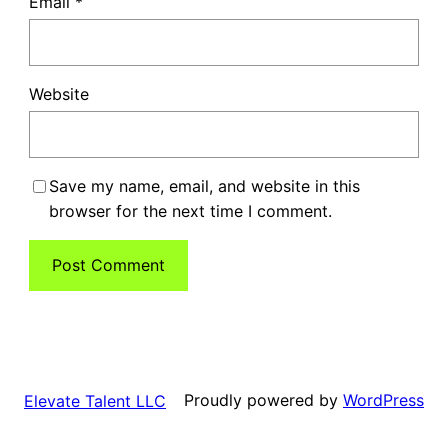
Email
*
Website
Save my name, email, and website in this
browser for the next time I comment.
Proudly powered by
WordPress
Elevate Talent LLC