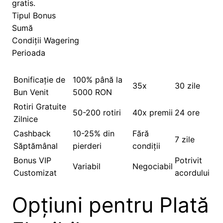
gratis.
Tipul Bonus
Sumă
Condiții Wagering
Perioada
Bonificație de
100% până la
35x
30 zile
Bun Venit
5000 RON
Rotiri Gratuite
50-200 rotiri
40x premii
24 ore
Zilnice
Cashback
10-25% din
Fără
7 zile
Săptămânal
pierderi
condiții
Bonus VIP
Potrivit
Variabil
Negociabil
Customizat
acordului
Opțiuni pentru Plată