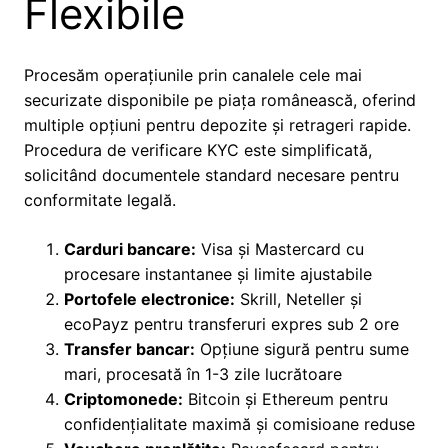
Flexibile
Procesăm operațiunile prin canalele cele mai
securizate disponibile pe piața românească, oferind
multiple opțiuni pentru depozite și retrageri rapide.
Procedura de verificare KYC este simplificată,
solicitând documentele standard necesare pentru
conformitate legală.
Carduri bancare:
Visa și Mastercard cu
procesare instantanee și limite ajustabile
Portofele electronice:
Skrill, Neteller și
ecoPayz pentru transferuri expres sub 2 ore
Transfer bancar:
Opțiune sigură pentru sume
mari, procesată în 1-3 zile lucrătoare
Criptomonede:
Bitcoin și Ethereum pentru
confidențialitate maximă și comisioane reduse