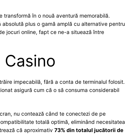
c se transformă în o nouă aventură memorabilă.
ă absolută plus o gamă amplă cu alternative pentru
 jocuri online, fapt ce ne-a situează între
n Casino
trăire impecabilă, fără a conta de terminalul folosit.
ecționat asigură cum că o să consuma considerabil
e ecran, nu contează când te conectezi de pe
ompatibilitate totală optimă, eliminând necesitatea
nstrează că aproximativ
73% din totalul jucătorii de