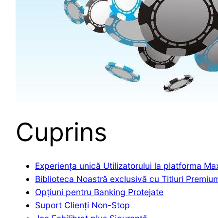
Cuprins
Experiența unică Utilizatorului la platforma M
Biblioteca Noastră exclusivă cu Titluri Premiu
Opțiuni pentru Banking Protejate
Suport Clienți Non-Stop