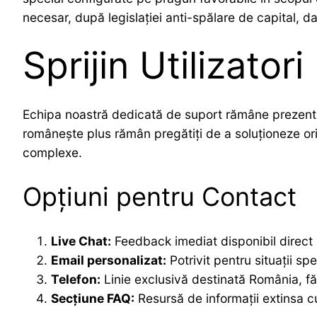
necesar, după legislației anti-spălare de capital, 
Sprijin Utilizato
Echipa noastră dedicată de suport rămâne prezentă 
românește plus rămân pregătiți de a soluționeze ori
complexe.
Opțiuni pentru Contact
Live Chat:
Feedback imediat disponibil direct l
Email personalizat:
Potrivit pentru situații s
Telefon:
Linie exclusivă destinată România, fă
Secțiune FAQ:
Resursă de informații extinsa cu