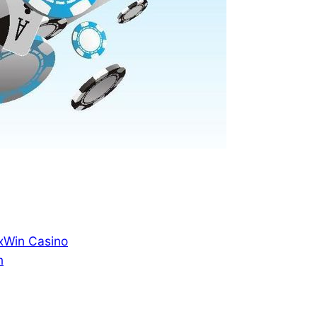
axWin Casino
m