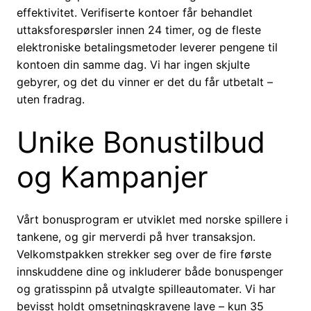
effektivitet. Verifiserte kontoer får behandlet
uttaksforespørsler innen 24 timer, og de fleste
elektroniske betalingsmetoder leverer pengene til
kontoen din samme dag. Vi har ingen skjulte
gebyrer, og det du vinner er det du får utbetalt –
uten fradrag.
Unike Bonustilbud
og Kampanjer
Vårt bonusprogram er utviklet med norske spillere i
tankene, og gir merverdi på hver transaksjon.
Velkomstpakken strekker seg over de fire første
innskuddene dine og inkluderer både bonuspenger
og gratisspinn på utvalgte spilleautomater. Vi har
bevisst holdt omsetningskravene lave – kun 35