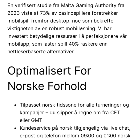
En verifisert studie fra Malta Gaming Authority fra
2023 viste at 73% av casinospillere foretrekker
mobilspill fremfor desktop, noe som bekrefter
viktigheten av en robust mobilløsning. Vi har
investert betydelige ressurser i å perfeksjonere vår
mobilapp, som laster spill 40% raskere enn
nettleserbaserte alternativer.
Optimalisert For
Norske Forhold
Tilpasset norsk tidssone for alle turneringer og
kampanjer – du slipper å regne om fra CET
eller GMT
Kundeservice på norsk tilgjengelig via live chat,
e-post og telefon mellom 09:00 og 01:00 norsk