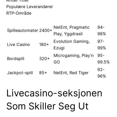
Antall Titler
Populære Leverandører
RTP-Område
NetEnt, Pragmatic
94-
Spilleautomater
2400+
Play, Yggdrasil
98%
Evolution Gaming,
97-
Live Casino
180+
Ezugi
99%
Microgaming, Play’n
95-
Bordspill
320+
GO
99.5%
92-
Jackpot-spill
85+
NetEnt, Red Tiger
96%
Livecasino-seksjonen
Som Skiller Seg Ut