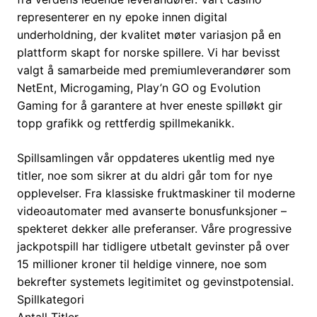
representerer en ny epoke innen digital
underholdning, der kvalitet møter variasjon på en
plattform skapt for norske spillere. Vi har bevisst
valgt å samarbeide med premiumleverandører som
NetEnt, Microgaming, Play’n GO og Evolution
Gaming for å garantere at hver eneste spilløkt gir
topp grafikk og rettferdig spillmekanikk.
Spillsamlingen vår oppdateres ukentlig med nye
titler, noe som sikrer at du aldri går tom for nye
opplevelser. Fra klassiske fruktmaskiner til moderne
videoautomater med avanserte bonusfunksjoner –
spekteret dekker alle preferanser. Våre progressive
jackpotspill har tidligere utbetalt gevinster på over
15 millioner kroner til heldige vinnere, noe som
bekrefter systemets legitimitet og gevinstpotensial.
Spillkategori