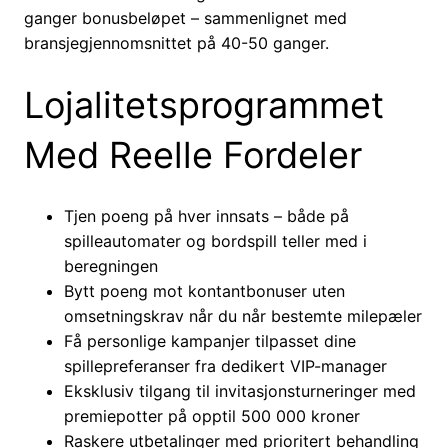
ganger bonusbeløpet – sammenlignet med
bransjegjennomsnittet på 40-50 ganger.
Lojalitetsprogrammet
Med Reelle Fordeler
Tjen poeng på hver innsats – både på
spilleautomater og bordspill teller med i
beregningen
Bytt poeng mot kontantbonuser uten
omsetningskrav når du når bestemte milepæler
Få personlige kampanjer tilpasset dine
spillepreferanser fra dedikert VIP-manager
Eksklusiv tilgang til invitasjonsturneringer med
premiepotter på opptil 500 000 kroner
Raskere utbetalinger med prioritert behandling