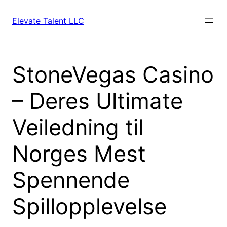
Skip
to
Elevate Talent LLC
content
StoneVegas Casino
– Deres Ultimate
Veiledning til
Norges Mest
Spennende
Spillopplevelse