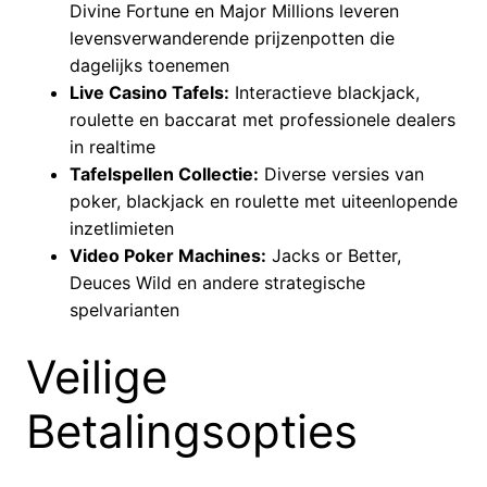
Divine Fortune en Major Millions leveren
levensverwanderende prijzenpotten die
dagelijks toenemen
Live Casino Tafels:
Interactieve blackjack,
roulette en baccarat met professionele dealers
in realtime
Tafelspellen Collectie:
Diverse versies van
poker, blackjack en roulette met uiteenlopende
inzetlimieten
Video Poker Machines:
Jacks or Better,
Deuces Wild en andere strategische
spelvarianten
Veilige
Betalingsopties