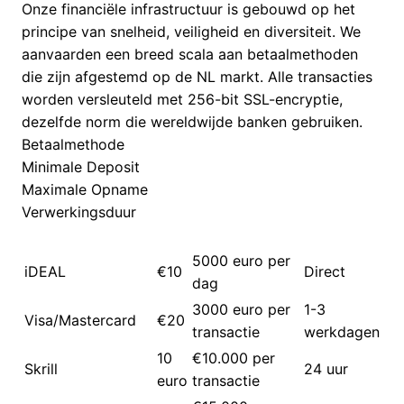
Onze financiële infrastructuur is gebouwd op het
principe van snelheid, veiligheid en diversiteit. We
aanvaarden een breed scala aan betaalmethoden
die zijn afgestemd op de NL markt. Alle transacties
worden versleuteld met 256-bit SSL-encryptie,
dezelfde norm die wereldwijde banken gebruiken.
Betaalmethode
Minimale Deposit
Maximale Opname
Verwerkingsduur
5000 euro per
iDEAL
€10
Direct
dag
3000 euro per
1-3
Visa/Mastercard
€20
transactie
werkdagen
10
€10.000 per
Skrill
24 uur
euro
transactie