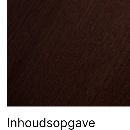
Inhoudsopgave