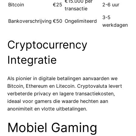
€15.000 per
Bitcoin
€25
2-6 uur
transactie
3-5
Bankoverschrijving
€50
Ongelimiteerd
werkdagen
Cryptocurrency
Integratie
Als pionier in digitale betalingen aanvaarden we
Bitcoin, Ethereum en Litecoin. Cryptovaluta levert
verbeterde privacy en lagere transactiekosten,
ideaal voor gamers die waarde hechten aan
anonimiteit en vlotte uitbetalingen.
Mobiel Gaming