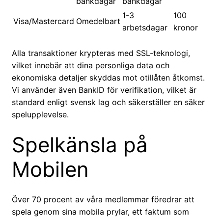
bankdagar
bankdagar
1-3
100
Visa/Mastercard
Omedelbart
arbetsdagar
kronor
Alla transaktioner krypteras med SSL-teknologi,
vilket innebär att dina personliga data och
ekonomiska detaljer skyddas mot otillåten åtkomst.
Vi använder även BankID för verifikation, vilket är
standard enligt svensk lag och säkerställer en säker
spelupplevelse.
Spelkänsla på
Mobilen
Över 70 procent av våra medlemmar föredrar att
spela genom sina mobila prylar, ett faktum som