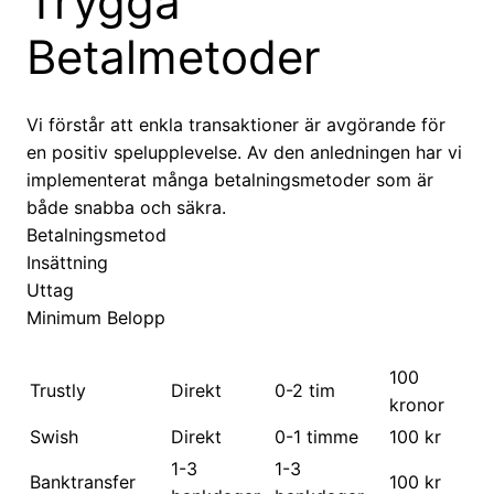
Trygga
Betalmetoder
Vi förstår att enkla transaktioner är avgörande för
en positiv spelupplevelse. Av den anledningen har vi
implementerat många betalningsmetoder som är
både snabba och säkra.
Betalningsmetod
Insättning
Uttag
Minimum Belopp
100
Trustly
Direkt
0-2 tim
kronor
Swish
Direkt
0-1 timme
100 kr
1-3
1-3
Banktransfer
100 kr