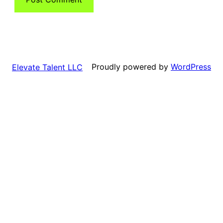
Proudly powered by
WordPress
Elevate Talent LLC