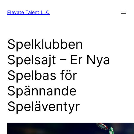
Skip
to
Elevate Talent LLC
content
Spelklubben
Spelsajt – Er Nya
Spelbas för
Spännande
Speläventyr