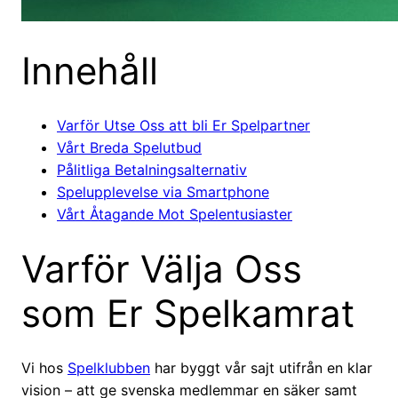
Innehåll
Varför Utse Oss att bli Er Spelpartner
Vårt Breda Spelutbud
Pålitliga Betalningsalternativ
Spelupplevelse via Smartphone
Vårt Åtagande Mot Spelentusiaster
Varför Välja Oss
som Er Spelkamrat
Vi hos
Spelklubben
har byggt vår sajt utifrån en klar
vision – att ge svenska medlemmar en säker samt