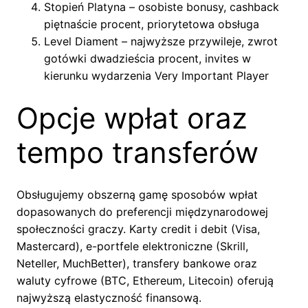
Stopień Platyna – osobiste bonusy, cashback
piętnaście procent, priorytetowa obsługa
Level Diament – najwyższe przywileje, zwrot
gotówki dwadzieścia procent, invites w
kierunku wydarzenia Very Important Player
Opcje wpłat oraz
tempo transferów
Obsługujemy obszerną gamę sposobów wpłat
dopasowanych do preferencji międzynarodowej
społeczności graczy. Karty credit i debit (Visa,
Mastercard), e-portfele elektroniczne (Skrill,
Neteller, MuchBetter), transfery bankowe oraz
waluty cyfrowe (BTC, Ethereum, Litecoin) oferują
najwyższą elastyczność finansową.