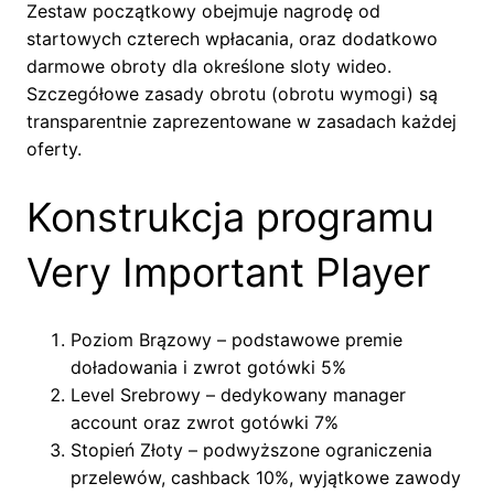
Zestaw początkowy obejmuje nagrodę od
startowych czterech wpłacania, oraz dodatkowo
darmowe obroty dla określone sloty wideo.
Szczegółowe zasady obrotu (obrotu wymogi) są
transparentnie zaprezentowane w zasadach każdej
oferty.
Konstrukcja programu
Very Important Player
Poziom Brązowy – podstawowe premie
doładowania i zwrot gotówki 5%
Level Srebrowy – dedykowany manager
account oraz zwrot gotówki 7%
Stopień Złoty – podwyższone ograniczenia
przelewów, cashback 10%, wyjątkowe zawody