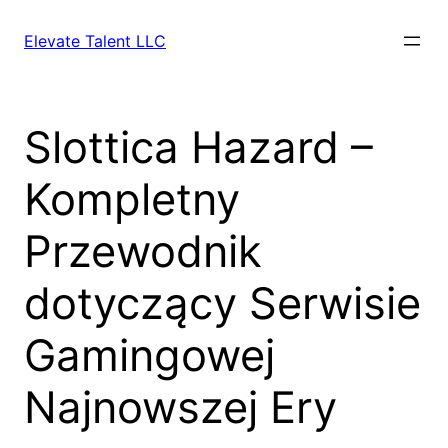
Skip
to
Elevate Talent LLC
content
Slottica Hazard –
Kompletny
Przewodnik
dotyczący Serwisie
Gamingowej
Najnowszej Ery