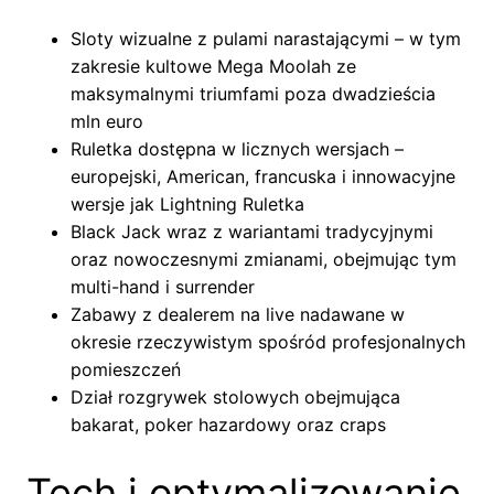
Sloty wizualne z pulami narastającymi – w tym
zakresie kultowe Mega Moolah ze
maksymalnymi triumfami poza dwadzieścia
mln euro
Ruletka dostępna w licznych wersjach –
europejski, American, francuska i innowacyjne
wersje jak Lightning Ruletka
Black Jack wraz z wariantami tradycyjnymi
oraz nowoczesnymi zmianami, obejmując tym
multi-hand i surrender
Zabawy z dealerem na live nadawane w
okresie rzeczywistym spośród profesjonalnych
pomieszczeń
Dział rozgrywek stolowych obejmująca
bakarat, poker hazardowy oraz craps
Tech i optymalizowanie