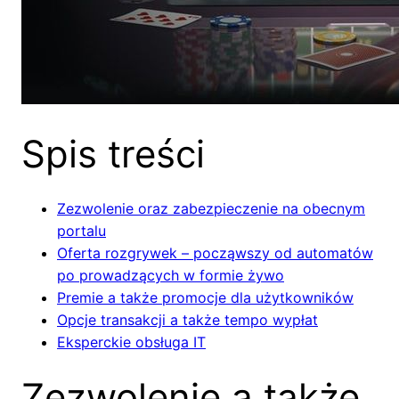
Spis treści
Zezwolenie oraz zabezpieczenie na obecnym
portalu
Oferta rozgrywek – począwszy od automatów
po prowadzących w formie żywo
Premie a także promocje dla użytkowników
Opcje transakcji a także tempo wypłat
Eksperckie obsługa IT
Zezwolenie a także