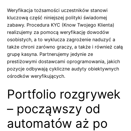
Weryfikacja tożsamości uczestników stanowi
kluczową część niniejszej polityki świadomej
zabawy. Procedura KYC (Know Twojego Klienta)
realizujemy za pomocą weryfikację dowodów
osobistych, a to wyklucza zagrożenie naduzyć a
także chroni zarówno graczy, a także i również całą
grupę kasyna. Partnerujemy jedynie ze
prestiżowymi dostawcami oprogramowania, jakich
pozycje odbywają cykliczne audyty obiektywnych
ośrodków weryfikujących.
Portfolio rozgrywek
– począwszy od
automatów aż po