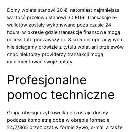
Dolny wpłata stanowi 20 €, natomiast najmniejsza
wartość przelewu stanowi 30 EUR. Transakcje e-
walletów zostały wykonywane poza czasie 24
hours, w okresie gdzie transakcje finansowe mogą
necessitate począwszy od 3 ku 5 dni operacyjnych.
Nie ściągamy prowizje z tytułu wpłat ani przelewów,
choć niektórzy providerzy transakcji mogą
implementować swoje opłaty.
Profesjonalne
pomoc techniczne
Grupa obsługi użytkownika pozostaje dospły
podczas kompletną dobę w obrębie formacie
24/7/365 przez czat w formie żywo, e-mail a także