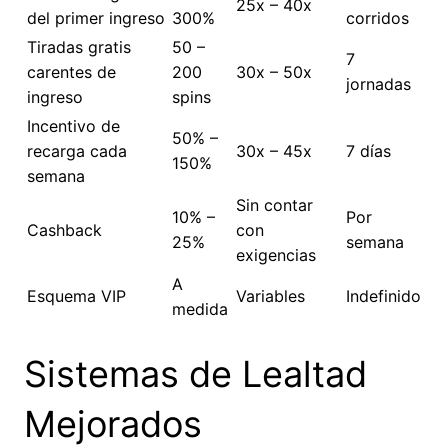
25x – 40x
del primer ingreso
300%
corridos
Tiradas gratis
50 –
7
carentes de
200
30x – 50x
jornadas
ingreso
spins
Incentivo de
50% –
recarga cada
30x – 45x
7 días
150%
semana
Sin contar
10% –
Por
Cashback
con
25%
semana
exigencias
A
Esquema VIP
Variables
Indefinido
medida
Sistemas de Lealtad
Mejorados