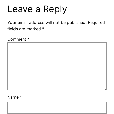
Leave a Reply
Your email address will not be published.
Required
fields are marked
*
Comment
*
Name
*