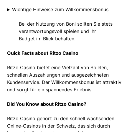
Wichtige Hinweise zum Willkommensbonus
Bei der Nutzung von Boni sollten Sie stets
verantwortungsvoll spielen und Ihr
Budget im Blick behalten.
Quick Facts about Ritzo Casino
Ritzo Casino bietet eine Vielzahl von Spielen,
schnellen Auszahlungen und ausgezeichneten
Kundenservice. Der Willkommensbonus ist attraktiv
und sorgt für ein spannendes Erlebnis.
Did You Know about Ritzo Casino?
Ritzo Casino gehört zu den schnell wachsenden
Online-Casinos in der Schweiz, das sich durch