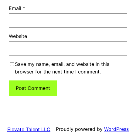
Email
*
Website
Save my name, email, and website in this
browser for the next time I comment.
Proudly powered by
WordPress
Elevate Talent LLC