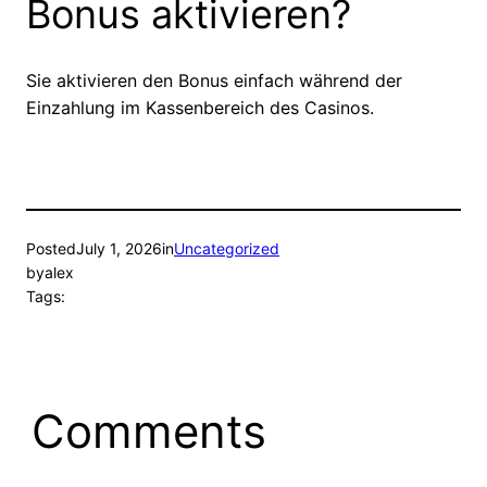
Bonus aktivieren?
Sie aktivieren den Bonus einfach während der
Einzahlung im Kassenbereich des Casinos.
Posted
July 1, 2026
in
Uncategorized
by
alex
Tags:
Comments