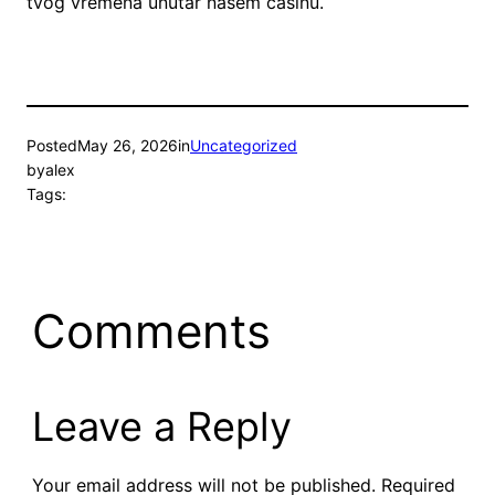
tvog vremena unutar našem casinu.
Posted
May 26, 2026
in
Uncategorized
by
alex
Tags:
Comments
Leave a Reply
Your email address will not be published.
Required