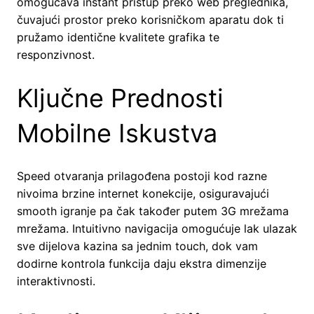
omogućava instant pristup preko web preglednika,
čuvajući prostor preko korisničkom aparatu dok ti
pružamo identične kvalitete grafika te
responzivnost.
Ključne Prednosti
Mobilne Iskustva
Speed otvaranja prilagođena postoji kod razne
nivoima brzine internet konekcije, osiguravajući
smooth igranje pa čak također putem 3G mrežama
mrežama. Intuitivno navigacija omogućuje lak ulazak
sve dijelova kazina sa jednim touch, dok vam
dodirne kontrola funkcija daju ekstra dimenzije
interaktivnosti.