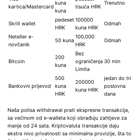
kuna
Trenutno
kartica/Mastercard
tisuća HRK
kuna
pedeset
100000
Skrill wallet
Odmah
HRK
kuna HRK
Neteller e-
100,000
50 kuna
Odmah
novčanik
HRK
Bez
200
Bitcoin
ograničenja
30 min
kuna
Limita
500
jedan do tri
200000
Bankovni prijevod
kuna
poslovna
kuna HRK
HRK
dana
Naša polisa withdrawal prati ekspresne transakcija,
sa većinom od e-walleta koji obrađuju zahtjeve za
manje od 24 sata. Kriptovaluta transakcije daju
ekstra nivo privatnosti sa minimalna provizije, šta to