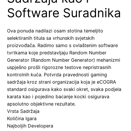
Software Suradnika
Ova ponuda nadilazi osam stotina temeljito
selektiranih titula sa vrhunskih svjetskih
proizvođača. Radimo samo s ovlaštenim software
tvrtkama koje predstavljaju Random Number
Generator (Random Number Generator) mehanizmi
uspješno prošli rigorozne testove nepristrasnih
kontrolnih kuća. Potvrda pravednosti gaming
sadržaja kroz strani organizacija koja je eCOGRA
standard osigurava kako svaki okret, svaka podjela
karata kao i pojedino bacanje kocki osigurava
apsolutno objektivne rezultate.
Vrsta Sadržaja
Količina Igara
Najboljih Developera