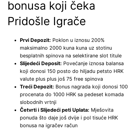
bonusa koji čeka
Pridošle Igrače
Prvi Depozit:
Poklon u iznosu 200%
maksimalno 2000 kuna kuna uz stotinu
besplatnih spinova na selektirane slot titule
Slijedeći Deposit:
Povećanje iznosa balansa
koji donosi 150 posto do hiljadu petsto HRK
valute plus plus još 75 free spinova
Treći Depozit:
Bonus nagrada koji donosi 100
procenata do 1000 HRK sa pedeset komada
slobodnih vrtnji
Četvrti i Slijedeći peti Uplata:
Mješovita
ponuda što daje još dvije i pol tisuće HRK
bonusa na igračev račun