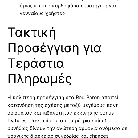
όμως και πιο κερδοφόρα στρατηγική για
γενναίους χρήστες
Τακτική
Προσέγγιση για
Τεράστια
Πληρωμές
Η καλύτερη προσέγγιση στο Red Baron απαιτεί
κατανόηση της σχέσης μεταξύ μεγέθους ποντ
αρίσματος και πιθανότητας εκκίνησης bonus
features. Ποντάρίσματα στο μέτριο επίπεδο
συνήθως δίνουν την ανώτερη αρμονία ανάμεσα σε
χρονικής διάρκειας συνεδρίας και chances