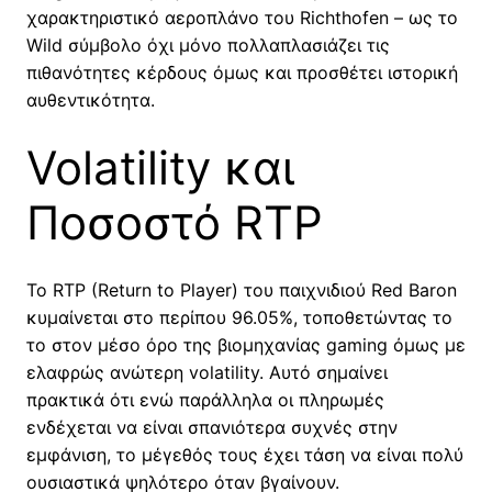
χαρακτηριστικό αεροπλάνο του Richthofen – ως το
Wild σύμβολο όχι μόνο πολλαπλασιάζει τις
πιθανότητες κέρδους όμως και προσθέτει ιστορική
αυθεντικότητα.
Volatility και
Ποσοστό RTP
Το RTP (Return to Player) του παιχνιδιού Red Baron
κυμαίνεται στο περίπου 96.05%, τοποθετώντας το
το στον μέσο όρο της βιομηχανίας gaming όμως με
ελαφρώς ανώτερη volatility. Αυτό σημαίνει
πρακτικά ότι ενώ παράλληλα οι πληρωμές
ενδέχεται να είναι σπανιότερα συχνές στην
εμφάνιση, το μέγεθός τους έχει τάση να είναι πολύ
ουσιαστικά ψηλότερο όταν βγαίνουν.