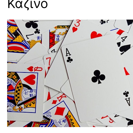
Καζίνο