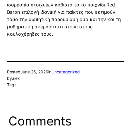
ισορροπία στοιχείων καθιστά το το παιχνίδι Red
Baron επιλογή ιδανική για παίκτες που εκτιμούν
τόσο την αισθητική παρουσίαση όσο και την και τη
μαθηματική ακεραιότητα στους στους
κουλοχέρηδες τους.
Posted
June 25, 2026
in
Uncategorized
by
alex
Tags:
Comments