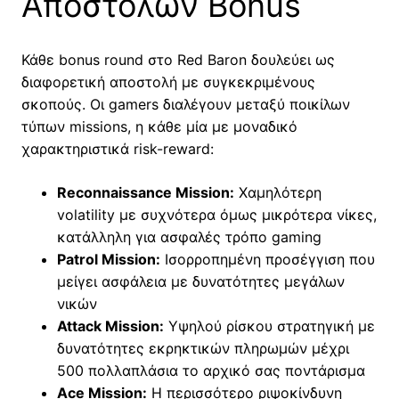
Αποστολών Bonus
Κάθε bonus round στο Red Baron δουλεύει ως
διαφορετική αποστολή με συγκεκριμένους
σκοπούς. Οι gamers διαλέγουν μεταξύ ποικίλων
τύπων missions, η κάθε μία με μοναδικό
χαρακτηριστικά risk-reward:
Reconnaissance Mission:
Χαμηλότερη
volatility με συχνότερα όμως μικρότερα νίκες,
κατάλληλη για ασφαλές τρόπο gaming
Patrol Mission:
Ισορροπημένη προσέγγιση που
μείγει ασφάλεια με δυνατότητες μεγάλων
νικών
Attack Mission:
Υψηλού ρίσκου στρατηγική με
δυνατότητες εκρηκτικών πληρωμών μέχρι
500 πολλαπλάσια το αρχικό σας ποντάρισμα
Ace Mission:
Η περισσότερο ριψοκίνδυνη