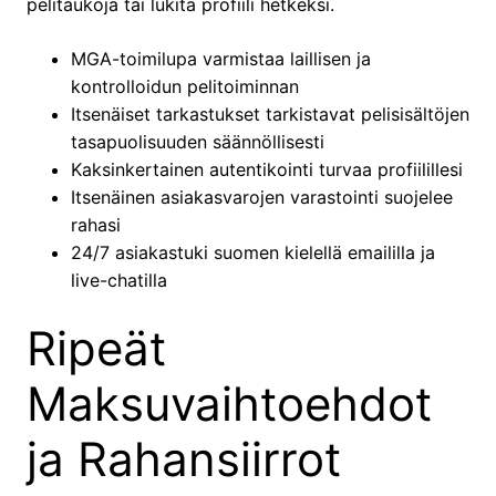
pelitaukoja tai lukita profiili hetkeksi.
MGA-toimilupa varmistaa laillisen ja
kontrolloidun pelitoiminnan
Itsenäiset tarkastukset tarkistavat pelisisältöjen
tasapuolisuuden säännöllisesti
Kaksinkertainen autentikointi turvaa profiilillesi
Itsenäinen asiakasvarojen varastointi suojelee
rahasi
24/7 asiakastuki suomen kielellä emaililla ja
live-chatilla
Ripeät
Maksuvaihtoehdot
ja Rahansiirrot