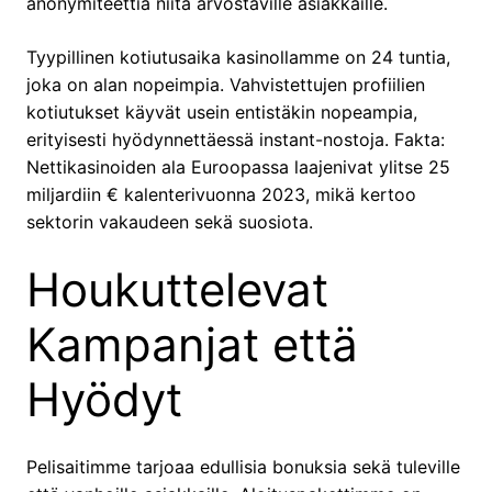
anonymiteettiä niitä arvostaville asiakkaille.
Tyypillinen kotiutusaika kasinollamme on 24 tuntia,
joka on alan nopeimpia. Vahvistettujen profiilien
kotiutukset käyvät usein entistäkin nopeampia,
erityisesti hyödynnettäessä instant-nostoja. Fakta:
Nettikasinoiden ala Euroopassa laajenivat ylitse 25
miljardiin € kalenterivuonna 2023, mikä kertoo
sektorin vakaudeen sekä suosiota.
Houkuttelevat
Kampanjat että
Hyödyt
Pelisaitimme tarjoaa edullisia bonuksia sekä tuleville