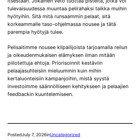
itsestään. Jokainen veto tuottaa pisteitä, jotka voi
tulevaisuudessa muuntaa pelirahaksi taikka muihin
hyötyihin. Sitä mitä runsaammin pelaat, sitä
korkeammalle taso-ohjelmassa nousee ja tätä
parempia hyötyjä tulee.
Pelisaitimme nousee kilpailijoista tarjoamalla reilun
ja oikeudenmukaisen elämyksen ilman mitään
piilotettuja ehtoja. Priorisoinnit kestäviin
pelaajasuhteisiin mieluummin kuin mihin
kertaluonteisiin kampanjoihin, mistä syystä
investoimme säännölliseen kehitykseen ja pelaajien
feedbackin kuuntelemiseen.
Posted
July 7, 2026
in
Uncategorized