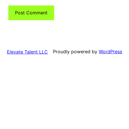
Proudly powered by
WordPress
Elevate Talent LLC