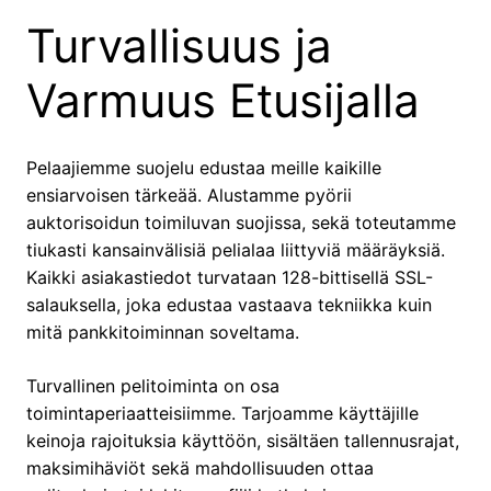
Turvallisuus ja
Varmuus Etusijalla
Pelaajiemme suojelu edustaa meille kaikille
ensiarvoisen tärkeää. Alustamme pyörii
auktorisoidun toimiluvan suojissa, sekä toteutamme
tiukasti kansainvälisiä pelialaa liittyviä määräyksiä.
Kaikki asiakastiedot turvataan 128-bittisellä SSL-
salauksella, joka edustaa vastaava tekniikka kuin
mitä pankkitoiminnan soveltama.
Turvallinen pelitoiminta on osa
toimintaperiaatteisiimme. Tarjoamme käyttäjille
keinoja rajoituksia käyttöön, sisältäen tallennusrajat,
maksimihäviöt sekä mahdollisuuden ottaa