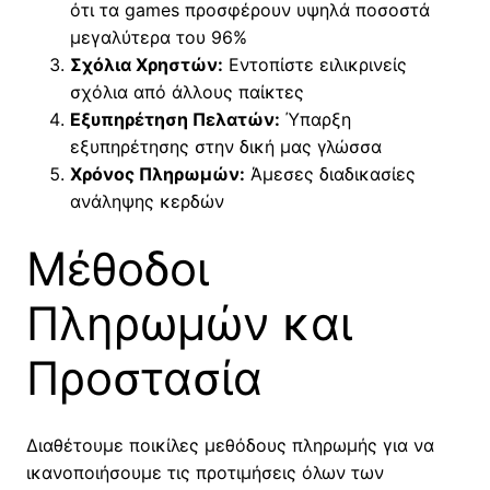
ότι τα games προσφέρουν υψηλά ποσοστά
μεγαλύτερα του 96%
Σχόλια Χρηστών:
Εντοπίστε ειλικρινείς
σχόλια από άλλους παίκτες
Εξυπηρέτηση Πελατών:
Ύπαρξη
εξυπηρέτησης στην δική μας γλώσσα
Χρόνος Πληρωμών:
Άμεσες διαδικασίες
ανάληψης κερδών
Μέθοδοι
Πληρωμών και
Προστασία
Διαθέτουμε ποικίλες μεθόδους πληρωμής για να
ικανοποιήσουμε τις προτιμήσεις όλων των