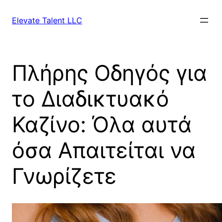
Skip
to
Elevate Talent LLC
content
Πλήρης Οδηγός για
το Διαδικτυακό
Καζίνο: Όλα αυτά
όσα Απαιτείται να
Γνωρίζετε