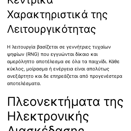
Χαρακτηριστικά της
Λειτουργικότητας
Η λειτουργία βασίζεται σε γεννήτριες τυχαίων
ψηφίων (RNG) που εγγυώνται δίκαιο και
αμερόληπτο αποτέλεσμα σε όλα τα παιχνίδι. Κάθε
κύκλος, μοίρασμα ή ενέργεια είναι απολύτως
ανεξάρτητο και δε επηρεάζεται από προγενέστερα
αποτελέσματα.
Πλεονεκτήματα της
Ηλεκτρονικής
Διασκέδασης