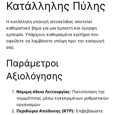
Κατάλληλης Πύλης
Η κατάλληλη επιλογή ιστοσελίδας αποτελεί
καθοριστικό βήμα για μια έμπιστη και όμορφη
εμπειρία. Υπάρχουν καθορισμένα κριτήρια που
οφείλετε να λαμβάνετε υπόψη πριν την εισαγωγή
σας.
Παράμετροι
Αξιολόγησης
Νόμιμη άδεια Λειτουργίας:
Πιστοποίηση της
νομιμότητας μέσω εγκεκριμένων ρυθμιστικών
οργανισμών
Περιθώρια Απόδοσης (RTP):
Επιβεβαιώστε