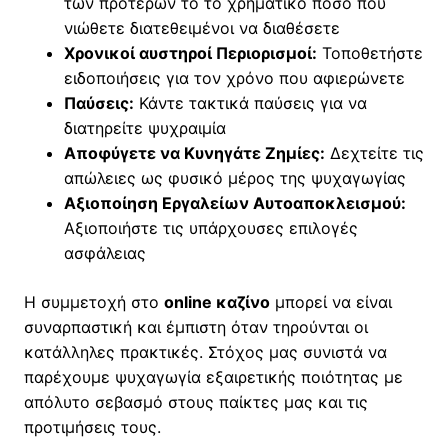
των προτέρων το το χρηματικό ποσό που
νιώθετε διατεθειμένοι να διαθέσετε
Χρονικοί αυστηροί Περιορισμοί:
Τοποθετήστε
ειδοποιήσεις για τον χρόνο που αφιερώνετε
Παύσεις:
Κάντε τακτικά παύσεις για να
διατηρείτε ψυχραιμία
Αποφύγετε να Κυνηγάτε Ζημίες:
Δεχτείτε τις
απώλειες ως φυσικό μέρος της ψυχαγωγίας
Αξιοποίηση Εργαλείων Αυτοαποκλεισμού:
Αξιοποιήστε τις υπάρχουσες επιλογές
ασφάλειας
Η συμμετοχή στο
online καζίνο
μπορεί να είναι
συναρπαστική και έμπιστη όταν τηρούνται οι
κατάλληλες πρακτικές. Στόχος μας συνιστά να
παρέχουμε ψυχαγωγία εξαιρετικής ποιότητας με
απόλυτο σεβασμό στους παίκτες μας και τις
προτιμήσεις τους.