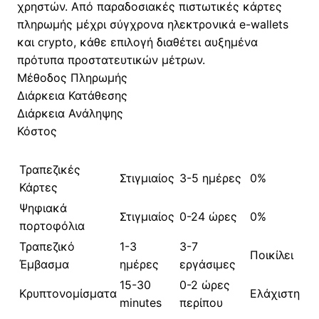
χρηστών. Από παραδοσιακές πιστωτικές κάρτες
πληρωμής μέχρι σύγχρονα ηλεκτρονικά e-wallets
και crypto, κάθε επιλογή διαθέτει αυξημένα
πρότυπα προστατευτικών μέτρων.
Μέθοδος Πληρωμής
Διάρκεια Κατάθεσης
Διάρκεια Ανάληψης
Κόστος
Τραπεζικές
Στιγμιαίος
3-5 ημέρες
0%
Κάρτες
Ψηφιακά
Στιγμιαίος
0-24 ώρες
0%
πορτοφόλια
Τραπεζικό
1-3
3-7
Ποικίλει
Έμβασμα
ημέρες
εργάσιμες
15-30
0-2 ώρες
Κρυπτονομίσματα
Ελάχιστη
minutes
περίπου