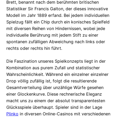
Brett, benannt nach dem berühmten britischen
Statistiker Sir Francis Galton, der dieses innovative
Modell im Jahr 1889 erfand. Bei jedem individuellen
Spielzug fällt ein Chip durch ein konisches Spielfeld
mit diversen Reihen von Hindernissen, wobei jede
individuelle Berührung mit jedem Stift zu einer
spontanen zufälligen Abweichung nach links oder
rechts oder rechts hin führt.
Die Faszination unseres Spielkonzepts liegt in der
Kombination aus purem Zufall und statistischer
Wahrscheinlichkeit. Während ein einzelner einzelner
Drop völlig zufällig ist, folgt die resultierende
Gesamtverteilung über unzählige Würfe gesehen
einer Glockenkurve. Diese rechnerische Eleganz
macht uns zu einem der absolut transparentesten
Glücksspiele überhaupt. Spieler sind in der Lage
Plinko
in diversen Online-Casinos mit verschiedenen