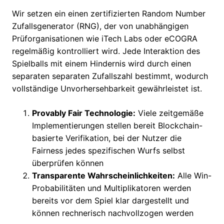
Wir setzen ein einen zertifizierten Random Number
Zufallsgenerator (RNG), der von unabhängigen
Prüforganisationen wie iTech Labs oder eCOGRA
regelmäßig kontrolliert wird. Jede Interaktion des
Spielballs mit einem Hindernis wird durch einen
separaten separaten Zufallszahl bestimmt, wodurch
vollständige Unvorhersehbarkeit gewährleistet ist.
Provably Fair Technologie:
Viele zeitgemäße
Implementierungen stellen bereit Blockchain-
basierte Verifikation, bei der Nutzer die
Fairness jedes spezifischen Wurfs selbst
überprüfen können
Transparente Wahrscheinlichkeiten:
Alle Win-
Probabilitäten und Multiplikatoren werden
bereits vor dem Spiel klar dargestellt und
können rechnerisch nachvollzogen werden