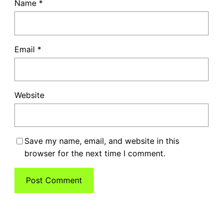
Name
*
Email
*
Website
Save my name, email, and website in this
browser for the next time I comment.