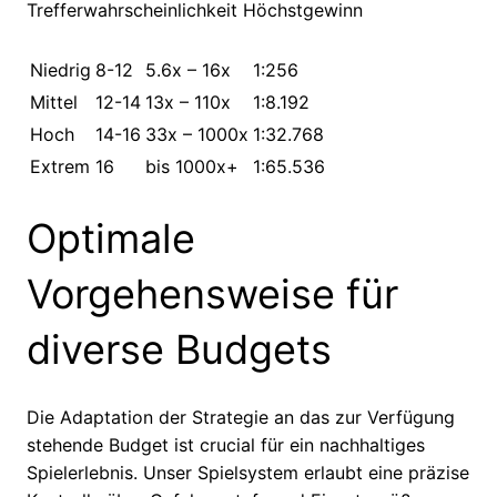
Trefferwahrscheinlichkeit Höchstgewinn
Niedrig
8-12
5.6x – 16x
1:256
Mittel
12-14
13x – 110x
1:8.192
Hoch
14-16
33x – 1000x
1:32.768
Extrem
16
bis 1000x+
1:65.536
Optimale
Vorgehensweise für
diverse Budgets
Die Adaptation der Strategie an das zur Verfügung
stehende Budget ist crucial für ein nachhaltiges
Spielerlebnis. Unser Spielsystem erlaubt eine präzise