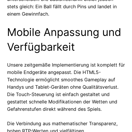
stets gleich: Ein Ball fällt durch Pins und landet in
einem Gewinnfach.
Mobile Anpassung und
Verfügbarkeit
Unsere zeitgemäße Implementierung ist komplett für
mobile Endgeräte angepasst. Die HTML5-
Technologie ermöglicht smoothes Gameplay auf
Handys und Tablet-Geräten ohne Qualitätsverlust.
Die Touch-Steuerung ist einfach gestaltet und
gestattet schnelle Modifikationen der Wetten und
Gefahrenstufen direkt während des Spiels.
Die Verbindung aus mathematischer Transparenz,
hohen RTP-Werten und vielfältigen