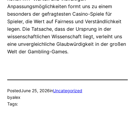
Anpassungsmöglichkeiten formt uns zu einem
besonders der gefragtesten Casino-Spiele für
Spieler, die Wert auf Fairness und Verständlichkeit
legen. Die Tatsache, dass der Ursprung in der
wissenschaftlichen Wissenschaft liegt, verleiht uns
eine unvergleichliche Glaubwürdigkeit in der großen
Welt der Gambling-Games.
Posted
June 25, 2026
in
Uncategorized
by
alex
Tags: