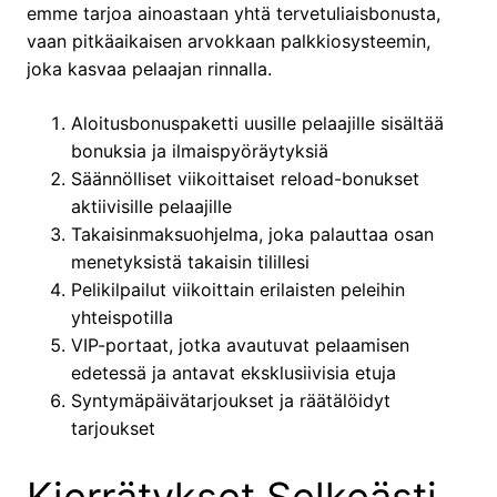
emme tarjoa ainoastaan yhtä tervetuliaisbonusta,
vaan pitkäaikaisen arvokkaan palkkiosysteemin,
joka kasvaa pelaajan rinnalla.
Aloitusbonuspaketti uusille pelaajille sisältää
bonuksia ja ilmaispyöräytyksiä
Säännölliset viikoittaiset reload-bonukset
aktiivisille pelaajille
Takaisinmaksuohjelma, joka palauttaa osan
menetyksistä takaisin tilillesi
Pelikilpailut viikoittain erilaisten peleihin
yhteispotilla
VIP-portaat, jotka avautuvat pelaamisen
edetessä ja antavat eksklusiivisia etuja
Syntymäpäivätarjoukset ja räätälöidyt
tarjoukset