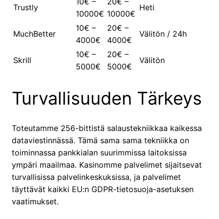
10€ –
20€ –
Trustly
Heti
10000€
10000€
10€ –
20€ –
MuchBetter
Välitön / 24h
4000€
4000€
10€ –
20€ –
Skrill
Välitön
5000€
5000€
Turvallisuuden Tärkeys
Toteutamme 256-bittistä salaustekniikkaa kaikessa
dataviestinnässä. Tämä sama sama tekniikka on
toiminnassa pankkialan suurimmissa laitoksissa
ympäri maailmaa. Kasinomme palvelimet sijaitsevat
turvallisissa palvelinkeskuksissa, ja palvelimet
täyttävät kaikki EU:n GDPR-tietosuoja-asetuksen
vaatimukset.