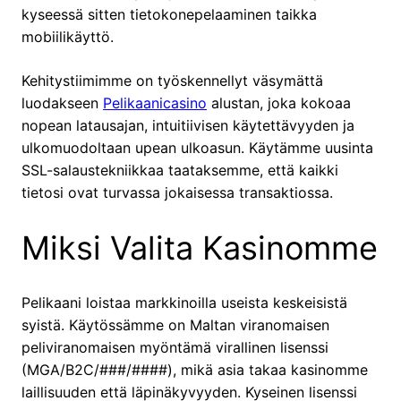
kyseessä sitten tietokonepelaaminen taikka
mobiilikäyttö.
Kehitystiimimme on työskennellyt väsymättä
luodakseen
Pelikaanicasino
alustan, joka kokoaa
nopean latausajan, intuitiivisen käytettävyyden ja
ulkomuodoltaan upean ulkoasun. Käytämme uusinta
SSL-salaustekniikkaa taataksemme, että kaikki
tietosi ovat turvassa jokaisessa transaktiossa.
Miksi Valita Kasinomme
Pelikaani loistaa markkinoilla useista keskeisistä
syistä. Käytössämme on Maltan viranomaisen
peliviranomaisen myöntämä virallinen lisenssi
(MGA/B2C/###/####), mikä asia takaa kasinomme
laillisuuden että läpinäkyvyyden. Kyseinen lisenssi