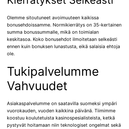
Kierrätykset Selkeästi
Olemme sitoutuneet avoimuuteen kaikissa
bonusehdoissamme. Normikierrätys on 35-kertainen
summa bonussummalle, mikä on toimialan
keskitasoa. Koko bonusehdot ilmoitetaan selkeästi
ennen kuin bonuksen lunastusta, eikä salaisia ehtoja
ole.
Tukipalvelumme
Vahvuudet
Asiakaspalvelumme on saatavilla suomeksi ympäri
vuorokauden, vuoden kaikkina päivänä. Tiimimme
koostuu koulutetuista kasinospesialisteista, ketkä
pystyvät hoitamaan niin teknologiset ongelmat sekä