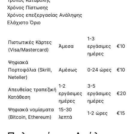
Τρόπος Καταβολής
Χρόνος Πίστωσης
Χρόνος επεξεργασίας Ανάληψης
Ελάχιστο Όριο
1-3
Πιστωτικές Κάρτες
Άμεσα
εργάσιμες
€10
(Visa/Mastercard)
ημέρες
Ψηφιακά
Πορτοφόλια (Skrill,
Αμέσως
0-24 ώρες
€10
Neteller)
1-2
3-5
Απευθείας τραπεζική
εργάσιμες
εργάσιμες
€20
Κατάθεση
ημέρες
ημέρες
Ψηφιακά νομίσματα
15-30
1-2 ώρες
€15
(Bitcoin, Ethereum)
λεπτά