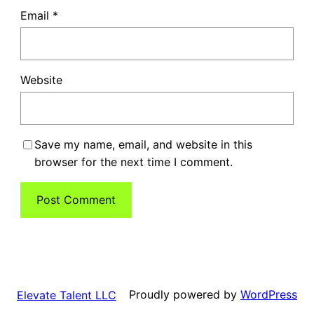
Email
*
Website
Save my name, email, and website in this
browser for the next time I comment.
Proudly powered by
WordPress
Elevate Talent LLC