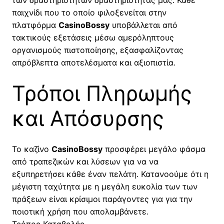
των δραστηριοτήτων δραστηριότητας μας. Κάθε
παιχνίδι που το οποίο φιλοξενείται στην
πλατφόρμα
CasinoBossy
υποβάλλεται από
τακτικούς εξετάσεις μέσω αμερόληπτους
οργανισμούς πιστοποίησης, εξασφαλίζοντας
απρόβλεπτα αποτελέσματα και αξιοπιστία.
Τρόποι Πληρωμής
και Απόσυρσης
Το καζίνο
CasinoBossy
προσφέρει μεγάλο φάσμα
από τραπεζικών και λύσεων για να να
εξυπηρετήσει κάθε έναν πελάτη. Κατανοούμε ότι η
μέγιστη ταχύτητα με η μεγάλη ευκολία των των
πράξεων είναι κρίσιμοι παράγοντες για για την
ποιοτική χρήση που απολαμβάνετε.