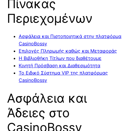
Πίνακας
Περιεχομένων
Ασφάλεια και Πιστοποιητικά στην πλατφόρμα
CasinoBossy
Επιλογές Πληρωμής καθώς και Μεταφοράς
Η Βιβλιοθήκη Τίτλων που διαθέτουμε
Κινητή Πρόσβαση και Διαθεσιμότητα
Το Ειδικό Σύστημα VIP της πλατφόρμας
CasinoBossy
Ασφάλεια και
Άδειες στο
CasinoBossy