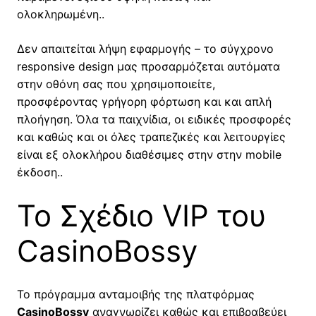
ολοκληρωμένη..
Δεν απαιτείται λήψη εφαρμογής – το σύγχρονο
responsive design μας προσαρμόζεται αυτόματα
στην οθόνη σας που χρησιμοποιείτε,
προσφέροντας γρήγορη φόρτωση και και απλή
πλοήγηση. Όλα τα παιχνίδια, οι ειδικές προσφορές
και καθώς και οι όλες τραπεζικές και λειτουργίες
είναι εξ ολοκλήρου διαθέσιμες στην στην mobile
έκδοση..
Το Σχέδιο VIP του
CasinoBossy
Το πρόγραμμα ανταμοιβής της πλατφόρμας
CasinoBossy
αναγνωρίζει καθώς και επιβραβεύει