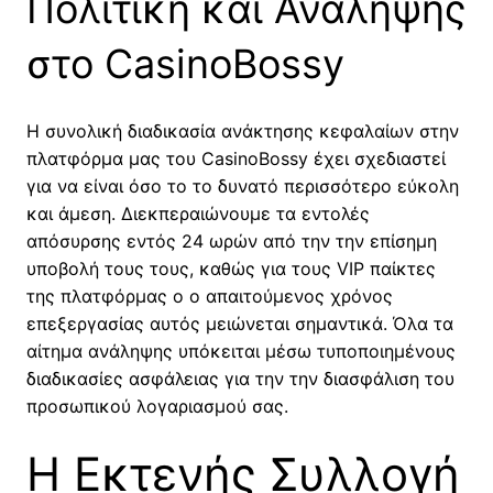
Πολιτική και Ανάληψης
στο CasinoBossy
Η συνολική διαδικασία ανάκτησης κεφαλαίων στην
πλατφόρμα μας του CasinoBossy έχει σχεδιαστεί
για να είναι όσο το το δυνατό περισσότερο εύκολη
και άμεση. Διεκπεραιώνουμε τα εντολές
απόσυρσης εντός 24 ωρών από την την επίσημη
υποβολή τους τους, καθώς για τους VIP παίκτες
της πλατφόρμας ο ο απαιτούμενος χρόνος
επεξεργασίας αυτός μειώνεται σημαντικά. Όλα τα
αίτημα ανάληψης υπόκειται μέσω τυποποιημένους
διαδικασίες ασφάλειας για την την διασφάλιση του
προσωπικού λογαριασμού σας.
Η Εκτενής Συλλογή