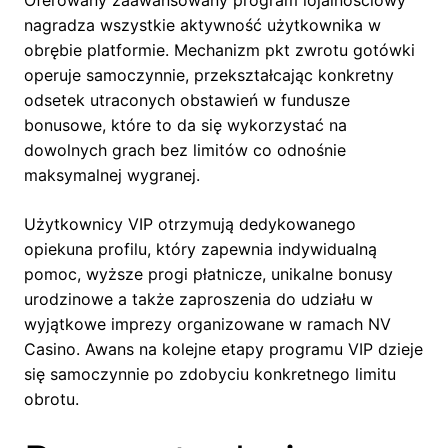
Oferowany zaawansowany program lojalnościowy
nagradza wszystkie aktywność użytkownika w
obrębie platformie. Mechanizm pkt zwrotu gotówki
operuje samoczynnie, przekształcając konkretny
odsetek utraconych obstawień w fundusze
bonusowe, które to da się wykorzystać na
dowolnych grach bez limitów co odnośnie
maksymalnej wygranej.
Użytkownicy VIP otrzymują dedykowanego
opiekuna profilu, który zapewnia indywidualną
pomoc, wyższe progi płatnicze, unikalne bonusy
urodzinowe a także zaproszenia do udziału w
wyjątkowe imprezy organizowane w ramach NV
Casino. Awans na kolejne etapy programu VIP dzieje
się samoczynnie po zdobyciu konkretnego limitu
obrotu.