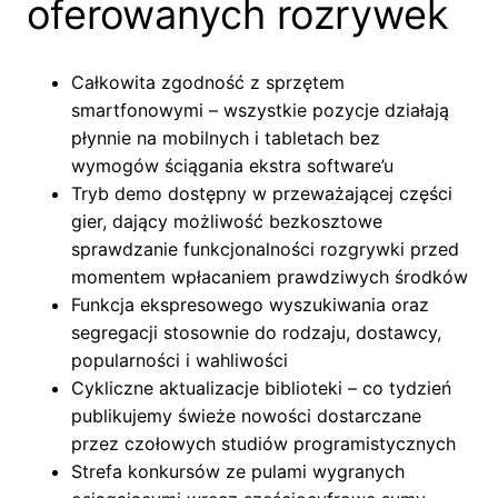
oferowanych rozrywek
Całkowita zgodność z sprzętem
smartfonowymi – wszystkie pozycje działają
płynnie na mobilnych i tabletach bez
wymogów ściągania ekstra software’u
Tryb demo dostępny w przeważającej części
gier, dający możliwość bezkosztowe
sprawdzanie funkcjonalności rozgrywki przed
momentem wpłacaniem prawdziwych środków
Funkcja ekspresowego wyszukiwania oraz
segregacji stosownie do rodzaju, dostawcy,
popularności i wahliwości
Cykliczne aktualizacje biblioteki – co tydzień
publikujemy świeże nowości dostarczane
przez czołowych studiów programistycznych
Strefa konkursów ze pulami wygranych