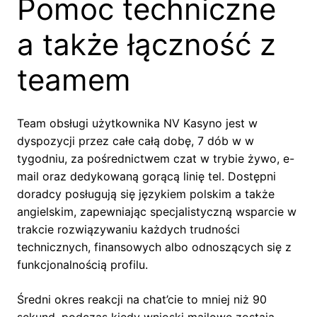
Pomoc techniczne
a także łączność z
teamem
Team obsługi użytkownika NV Kasyno jest w
dyspozycji przez całe całą dobę, 7 dób w w
tygodniu, za pośrednictwem czat w trybie żywo, e-
mail oraz dedykowaną gorącą linię tel. Dostępni
doradcy posługują się językiem polskim a także
angielskim, zapewniając specjalistyczną wsparcie w
trakcie rozwiązywaniu każdych trudności
technicznych, finansowych albo odnoszących się z
funkcjonalnością profilu.
Średni okres reakcji na chat’cie to mniej niż 90