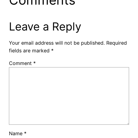
Leave a Reply
Your email address will not be published.
Required
fields are marked
*
Comment
*
Name
*