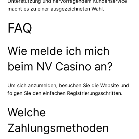
Unterstützung und hervorragendem Kundenservice
macht es zu einer ausgezeichneten Wahl.
FAQ
Wie melde ich mich
beim NV Casino an?
Um sich anzumelden, besuchen Sie die Website und
folgen Sie den einfachen Registrierungsschritten.
Welche
Zahlungsmethoden