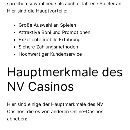
sprechen sowohl neue als auch erfahrene Spieler an.
Hier sind die Hauptvorteile:
Große Auswahl an Spielen
Attraktive Boni und Promotionen
Exzellente mobile Erfahrung
Sichere Zahlungsmethoden
Hochwertiger Kundenservice
Hauptmerkmale des
NV Casinos
Hier sind einige der Hauptmerkmale des NV
Casinos, die es von anderen Online-Casinos
abheben: