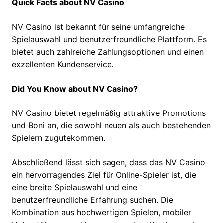
Quick Facts about NV Casino
NV Casino ist bekannt für seine umfangreiche
Spielauswahl und benutzerfreundliche Plattform. Es
bietet auch zahlreiche Zahlungsoptionen und einen
exzellenten Kundenservice.
Did You Know about NV Casino?
NV Casino bietet regelmäßig attraktive Promotions
und Boni an, die sowohl neuen als auch bestehenden
Spielern zugutekommen.
Abschließend lässt sich sagen, dass das NV Casino
ein hervorragendes Ziel für Online-Spieler ist, die
eine breite Spielauswahl und eine
benutzerfreundliche Erfahrung suchen. Die
Kombination aus hochwertigen Spielen, mobiler