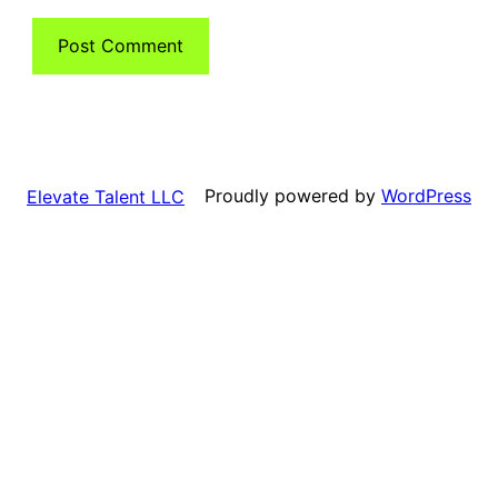
Proudly powered by
WordPress
Elevate Talent LLC