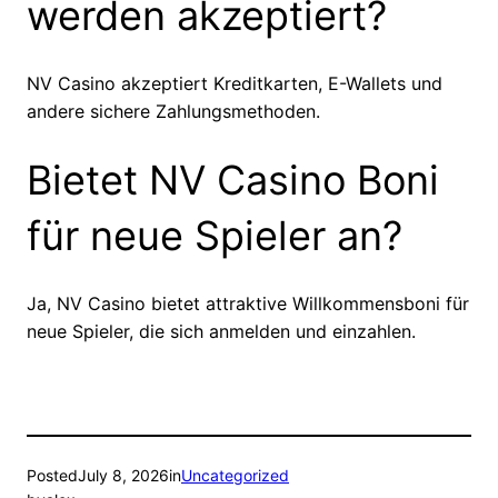
werden akzeptiert?
NV Casino akzeptiert Kreditkarten, E-Wallets und
andere sichere Zahlungsmethoden.
Bietet NV Casino Boni
für neue Spieler an?
Ja, NV Casino bietet attraktive Willkommensboni für
neue Spieler, die sich anmelden und einzahlen.
Posted
July 8, 2026
in
Uncategorized