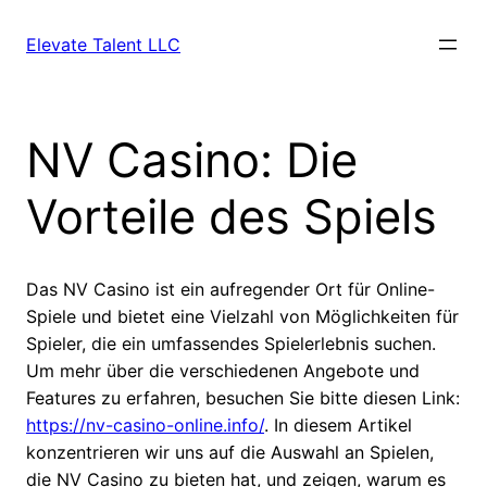
Skip
to
Elevate Talent LLC
content
NV Casino: Die
Vorteile des Spiels
Das NV Casino ist ein aufregender Ort für Online-
Spiele und bietet eine Vielzahl von Möglichkeiten für
Spieler, die ein umfassendes Spielerlebnis suchen.
Um mehr über die verschiedenen Angebote und
Features zu erfahren, besuchen Sie bitte diesen Link:
https://nv-casino-online.info/
. In diesem Artikel
konzentrieren wir uns auf die Auswahl an Spielen,
die NV Casino zu bieten hat, und zeigen, warum es