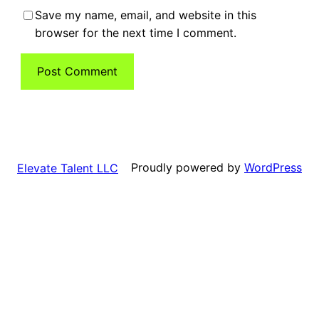
Save my name, email, and website in this
browser for the next time I comment.
Proudly powered by
WordPress
Elevate Talent LLC