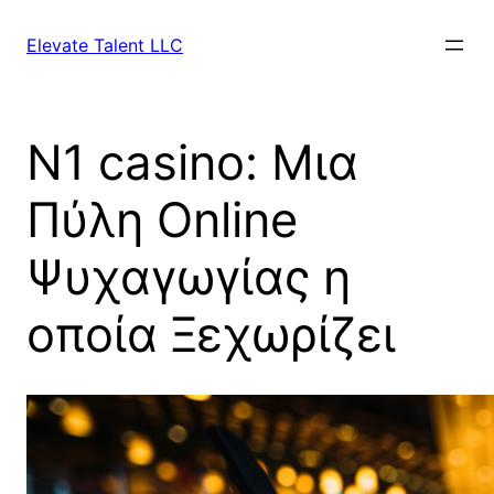
Skip
to
Elevate Talent LLC
content
N1 casino: Μια
Πύλη Online
Ψυχαγωγίας η
οποία Ξεχωρίζει