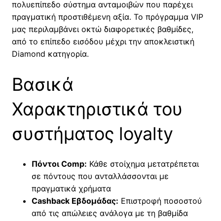
πολυεπίπεδο σύστημα ανταμοιβών που παρέχει
πραγματική προστιθέμενη αξία. Το πρόγραμμα VIP
μας περιλαμβάνει οκτώ διαφορετικές βαθμίδες,
από το επίπεδο εισόδου μέχρι την αποκλειστική
Diamond κατηγορία.
Βασικά
Χαρακτηριστικά του
συστήματος loyalty
Πόντοι Comp:
Κάθε στοίχημα μετατρέπεται
σε πόντους που ανταλλάσσονται με
πραγματικά χρήματα
Cashback Εβδομάδας:
Επιστροφή ποσοστού
από τις απώλειες ανάλογα με τη βαθμίδα