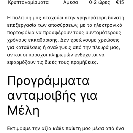
Κρυπτονομίσματα
Άμεσα
0-2 ώρες
€15
Η πολιτική μας στοχεύει στην γρηγορότερη δυνατή
επεξεργασία των αποσύρσεων, με τα ηλεκτρονικά
πορτοφόλια να προσφέρουν τους συντομότερους
χρόνους εκκαθάρισης. Δεν χρεώνουμε χρεώσεις
για καταθέσεις ή αναλήψεις από την πλευρά μας,
αν και οι πάροχοι πληρωμών ενδέχεται να
εφαρμόζουν τις δικές τους προμήθειες.
Προγράμματα
ανταμοιβής για
Μέλη
Εκτιμούμε την αξία κάθε παίκτη μας μέσα από ένα