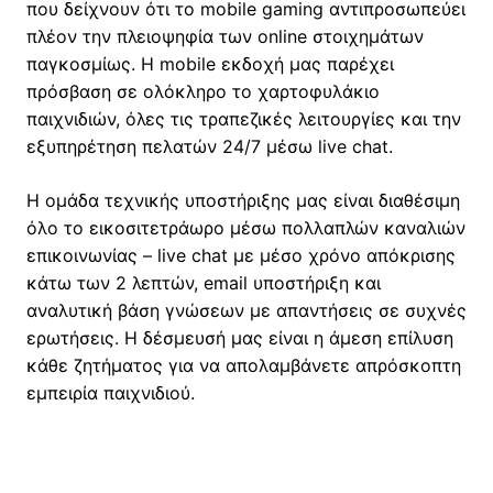
που δείχνουν ότι το mobile gaming αντιπροσωπεύει
πλέον την πλειοψηφία των online στοιχημάτων
παγκοσμίως. Η mobile εκδοχή μας παρέχει
πρόσβαση σε ολόκληρο το χαρτοφυλάκιο
παιχνιδιών, όλες τις τραπεζικές λειτουργίες και την
εξυπηρέτηση πελατών 24/7 μέσω live chat.
Η ομάδα τεχνικής υποστήριξης μας είναι διαθέσιμη
όλο το εικοσιτετράωρο μέσω πολλαπλών καναλιών
επικοινωνίας – live chat με μέσο χρόνο απόκρισης
κάτω των 2 λεπτών, email υποστήριξη και
αναλυτική βάση γνώσεων με απαντήσεις σε συχνές
ερωτήσεις. Η δέσμευσή μας είναι η άμεση επίλυση
κάθε ζητήματος για να απολαμβάνετε απρόσκοπτη
εμπειρία παιχνιδιού.