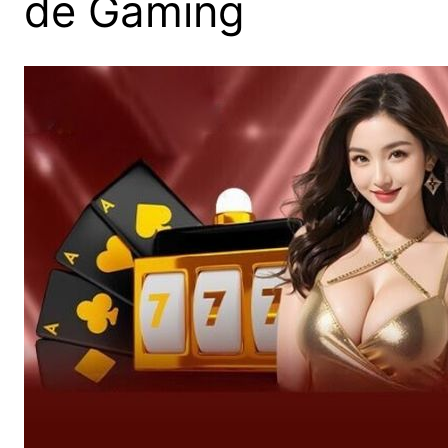
de Gaming