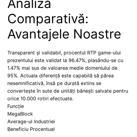
Analiză
Comparativă:
Avantajele Noastre
Transparent și validabil, procentul RTP game-ului
prezentului este validat la 96.47%, plasându-se cu
1.47% mai sus de valoarea medie domeniului de
95%. Actuala diferență este capabilă să părea
nesemnificativă, însă pe durată extins se
convertește în sute de unități bănești salvate pentru
orice 10.000 rotiri efectuate.
Funcție
MegaBlock
Average-ul Industriei
Beneficiu Procentual