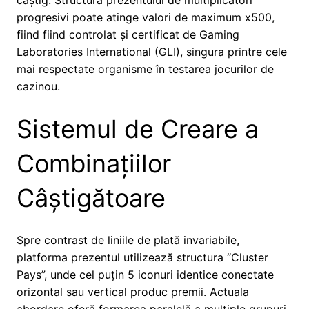
câștig. Structura prezentului de multiplicatori
progresivi poate atinge valori de maximum x500,
fiind fiind controlat și certificat de Gaming
Laboratories International (GLI), singura printre cele
mai respectate organisme în testarea jocurilor de
cazinou.
Sistemul de Creare a
Combinațiilor
Câștigătoare
Spre contrast de liniile de plată invariabile,
platforma prezentul utilizează structura “Cluster
Pays”, unde cel puțin 5 iconuri identice conectate
orizontal sau vertical produc premii. Actuala