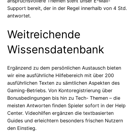
anspruchsvollere Themen steht unser E-Mail-
Support bereit, der in der Regel innerhalb von 4 Std.
antwortet.
Weitreichende
Wissensdatenbank
Ergänzend zu dem persönlichen Austausch bieten
wir eine ausführliche Hilfebereich mit über 200
ausführlichen Texten zu sämtlichen Aspekten des
Gaming-Betriebs. Von Kontoregistrierung über
Bonusbedingungen bis hin zu Tech- Themen – die
meisten Antworten finden Spieler sofort in der Help
Center. Videohilfen ergänzen die textbasierten
Guides und erleichtern besonders frischen Nutzern
den Einstieg.