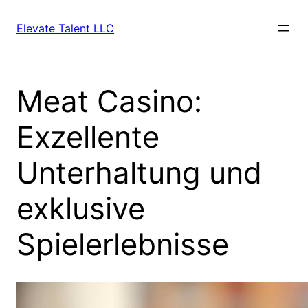
Skip
to
Elevate Talent LLC
content
Meat Casino:
Exzellente
Unterhaltung und
exklusive
Spielerlebnisse