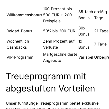
100 Prozent bis
35-fach
dreißig
Willkommensbonus
500 EUR + 200
Bonus
Tage
Freispiele
30x
Reload-Bonus
50% bis 300 EUR
21 Tage
Bonus
Wöchentlich
Zehn Prozent auf
1x
7 Tage
Cashbacks
Verluste
Bonus
Maßgeschneiderte
VIP-Programm
Variabel
Unbegr
Angebote
Treueprogramm mit
abgestuften Vorteilen
Unser fünfstufige Treueprogramm bietet exklusive