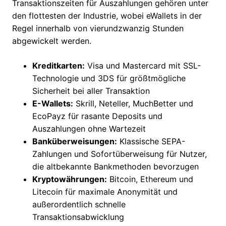
Transaktionszeiten für Auszahlungen gehören unter
den flottesten der Industrie, wobei eWallets in der
Regel innerhalb von vierundzwanzig Stunden
abgewickelt werden.
Kreditkarten:
Visa und Mastercard mit SSL-
Technologie und 3DS für größtmögliche
Sicherheit bei aller Transaktion
E-Wallets:
Skrill, Neteller, MuchBetter und
EcoPayz für rasante Deposits und
Auszahlungen ohne Wartezeit
Banküberweisungen:
Klassische SEPA-
Zahlungen und Sofortüberweisung für Nutzer,
die altbekannte Bankmethoden bevorzugen
Kryptowährungen:
Bitcoin, Ethereum und
Litecoin für maximale Anonymität und
außerordentlich schnelle
Transaktionsabwicklung