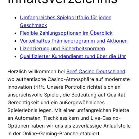
Umfangreiches Spielportfolio für jeden
Geschmack
Flexible Zahlungsoptionen im Überblick
Vorteilhaftes Prämienprogramm und Aktionen
Lizenzierung und Sicherheitsnormen
Qualifizierter Kundendienst rund über die Uhr
Herzlich willkommen bei
Beef Casino Deutschland
,
wo authentische Casino-Atmosphäre auf modernste
Innovation trifft. Unsere Portfolio richtet sich an
anspruchsvolle Spieler, die Bedeutung auf Qualität,
Gerechtigkeit und ein außergewöhnliches
Spielerlebnis legen. Mit einer umfangreichen Palette
an Automaten, Tischklassikern und Live-Casino-
Optionen haben wir uns als zuverlässige Anlaufstelle
in der Online-Gaming-Branche etabliert.