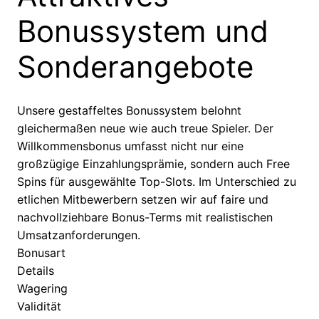
Bonussystem und
Sonderangebote
Unsere gestaffeltes Bonussystem belohnt
gleichermaßen neue wie auch treue Spieler. Der
Willkommensbonus umfasst nicht nur eine
großzügige Einzahlungsprämie, sondern auch Free
Spins für ausgewählte Top-Slots. Im Unterschied zu
etlichen Mitbewerbern setzen wir auf faire und
nachvollziehbare Bonus-Terms mit realistischen
Umsatzanforderungen.
Bonusart
Details
Wagering
Validität