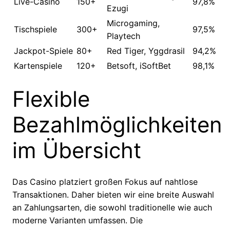
Live-Casino
150+
97,8%
Ezugi
Microgaming,
Tischspiele
300+
97,5%
Playtech
Jackpot-Spiele
80+
Red Tiger, Yggdrasil
94,2%
Kartenspiele
120+
Betsoft, iSoftBet
98,1%
Flexible
Bezahlmöglichkeiten
im Übersicht
Das Casino platziert großen Fokus auf nahtlose
Transaktionen. Daher bieten wir eine breite Auswahl
an Zahlungsarten, die sowohl traditionelle wie auch
moderne Varianten umfassen. Die