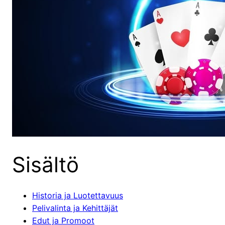
Sisältö
Historia ja Luotettavuus
Pelivalinta ja Kehittäjät
Edut ja Promoot