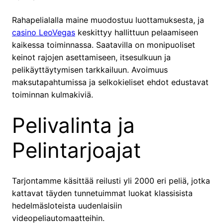
Rahapelialalla maine muodostuu luottamuksesta, ja
casino LeoVegas
keskittyy hallittuun pelaamiseen
kaikessa toiminnassa. Saatavilla on monipuoliset
keinot rajojen asettamiseen, itsesulkuun ja
pelikäyttäytymisen tarkkailuun. Avoimuus
maksutapahtumissa ja selkokieliset ehdot edustavat
toiminnan kulmakiviä.
Pelivalinta ja
Pelintarjoajat
Tarjontamme käsittää reilusti yli 2000 eri peliä, jotka
kattavat täyden tunnetuimmat luokat klassisista
hedelmäsloteista uudenlaisiin
videopeliautomaatteihin.