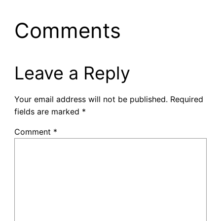
Comments
Leave a Reply
Your email address will not be published.
Required
fields are marked
*
Comment
*