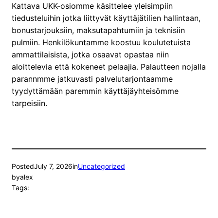
Kattava UKK-osiomme käsittelee yleisimpiin
tiedusteluihin jotka liittyvät käyttäjätilien hallintaan,
bonustarjouksiin, maksutapahtumiin ja teknisiin
pulmiin. Henkilökuntamme koostuu koulutetuista
ammattilaisista, jotka osaavat opastaa niin
aloittelevia että kokeneet pelaajia. Palautteen nojalla
parannmme jatkuvasti palvelutarjontaamme
tyydyttämään paremmin käyttäjäyhteisömme
tarpeisiin.
Posted
July 7, 2026
in
Uncategorized
by
alex
Tags: