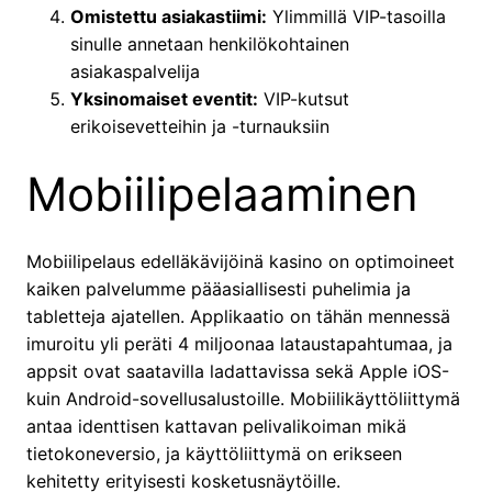
Omistettu asiakastiimi:
Ylimmillä VIP-tasoilla
sinulle annetaan henkilökohtainen
asiakaspalvelija
Yksinomaiset eventit:
VIP-kutsut
erikoisevetteihin ja -turnauksiin
Mobiilipelaaminen
Mobiilipelaus edelläkävijöinä kasino on optimoineet
kaiken palvelumme pääasiallisesti puhelimia ja
tabletteja ajatellen. Applikaatio on tähän mennessä
imuroitu yli peräti 4 miljoonaa lataustapahtumaa, ja
appsit ovat saatavilla ladattavissa sekä Apple iOS-
kuin Android-sovellusalustoille. Mobiilikäyttöliittymä
antaa identtisen kattavan pelivalikoiman mikä
tietokoneversio, ja käyttöliittymä on erikseen
kehitetty erityisesti kosketusnäytöille.