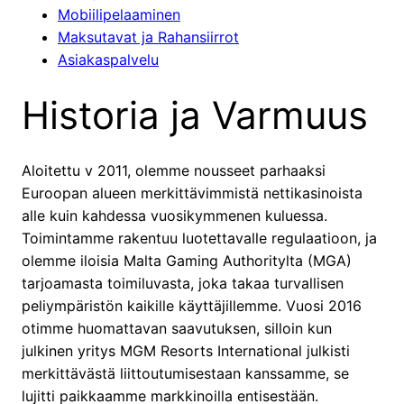
Mobiilipelaaminen
Maksutavat ja Rahansiirrot
Asiakaspalvelu
Historia ja Varmuus
Aloitettu v 2011, olemme nousseet parhaaksi
Euroopan alueen merkittävimmistä nettikasinoista
alle kuin kahdessa vuosikymmenen kuluessa.
Toimintamme rakentuu luotettavalle regulaatioon, ja
olemme iloisia Malta Gaming Authoritylta (MGA)
tarjoamasta toimiluvasta, joka takaa turvallisen
peliympäristön kaikille käyttäjillemme. Vuosi 2016
otimme huomattavan saavutuksen, silloin kun
julkinen yritys MGM Resorts International julkisti
merkittävästä liittoutumisestaan kanssamme, se
lujitti paikkaamme markkinoilla entisestään.