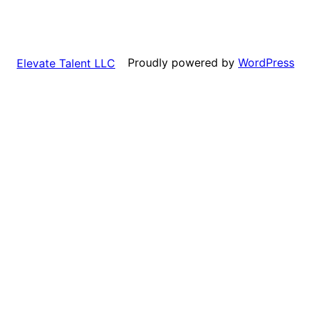
Proudly powered by
WordPress
Elevate Talent LLC