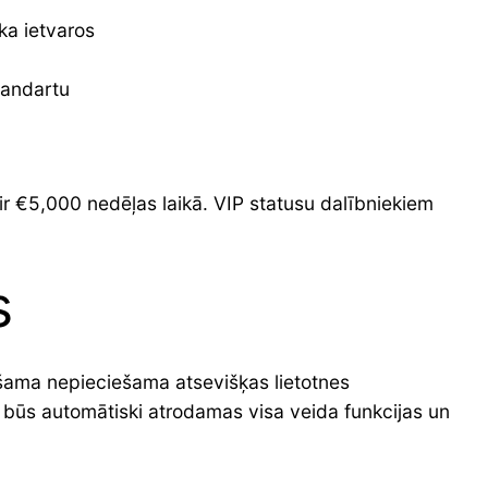
ka ietvaros
tandartu
ir €5,000 nedēļas laikā. VIP statusu dalībniekiem
s
iešama nepieciešama atsevišķas lietotnes
 būs automātiski atrodamas visa veida funkcijas un