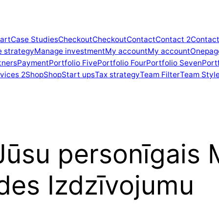
art
Case Studies
Checkout
Checkout
Contact
Contact 2
Contact
e strategy
Manage investment
My account
My account
Onepag
tners
Payment
Portfolio Five
Portfolio Four
Portfolio Seven
Portf
vices 2
Shop
Shop
Start ups
Tax strategy
Team Filter
Team Style
Jūsu personīgais 
ides Izdzīvojumu