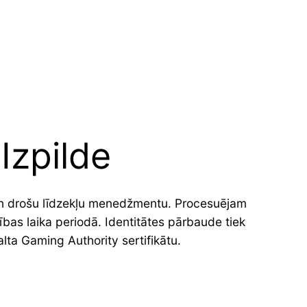
Izpilde
 un drošu līdzekļu menedžmentu. Procesuējam
bas laika periodā. Identitātes pārbaude tiek
ta Gaming Authority sertifikātu.