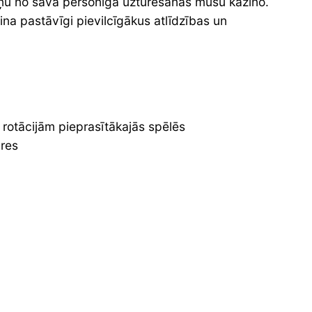
ļņu no sava personīgā uzturēšanās mūsu kazino.
šina pastāvīgi pievilcīgākus atlīdzības un
rotācijām pieprasītākajās spēlēs
ures