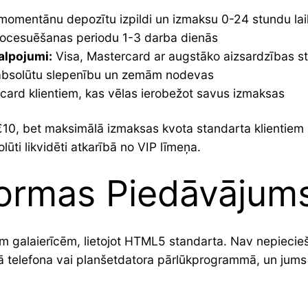
r momentānu depozītu izpildi un izmaksu 0-24 stundu lai
rocesuēšanas periodu 1-3 darba dienās
alpojumi:
Visa, Mastercard ar augstāko aizsardzības s
r absolūtu slepenību un zemām nodevas
ard klientiem, kas vēlas ierobežot savus izmaksas
€10, bet maksimālā izmaksas kvota standarta klientiem 
olūti likvidēti atkarībā no VIP līmeņa.
formas Piedāvājum
ajām galaierīcēm, lietojot HTML5 standarta. Nav nepiec
vā telefona vai planšetdatora pārlūkprogrammā, un jums