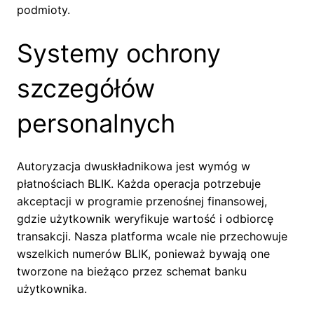
podmioty.
Systemy ochrony
szczegółów
personalnych
Autoryzacja dwuskładnikowa jest wymóg w
płatnościach BLIK. Każda operacja potrzebuje
akceptacji w programie przenośnej finansowej,
gdzie użytkownik weryfikuje wartość i odbiorcę
transakcji. Nasza platforma wcale nie przechowuje
wszelkich numerów BLIK, ponieważ bywają one
tworzone na bieżąco przez schemat banku
użytkownika.