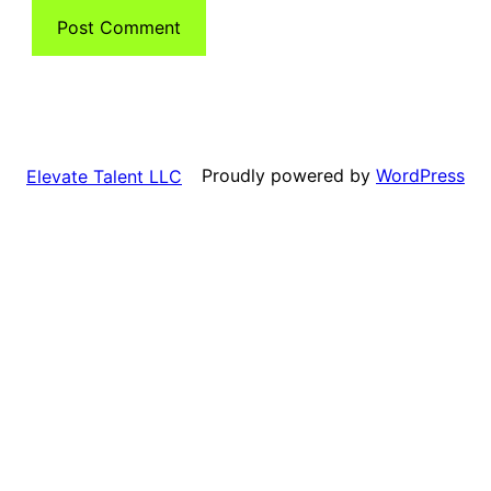
Proudly powered by
WordPress
Elevate Talent LLC