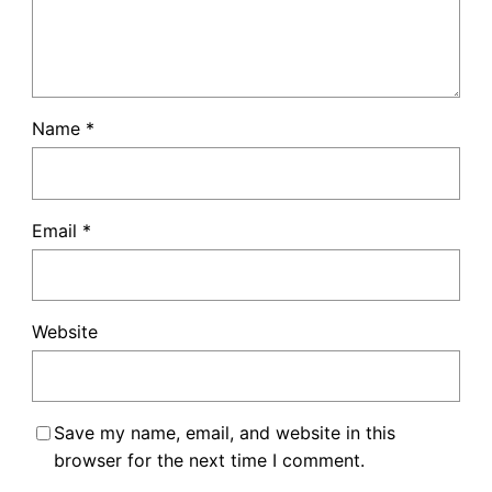
Name
*
Email
*
Website
Save my name, email, and website in this
browser for the next time I comment.