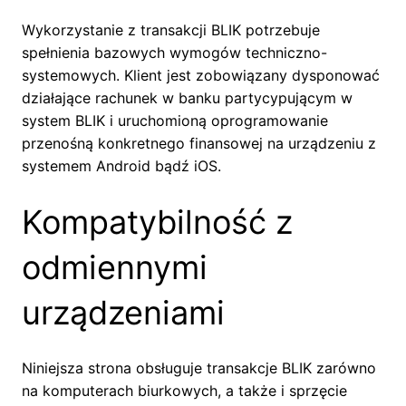
Wykorzystanie z transakcji BLIK potrzebuje
spełnienia bazowych wymogów techniczno-
systemowych. Klient jest zobowiązany dysponować
działające rachunek w banku partycypującym w
system BLIK i uruchomioną oprogramowanie
przenośną konkretnego finansowej na urządzeniu z
systemem Android bądź iOS.
Kompatybilność z
odmiennymi
urządzeniami
Niniejsza strona obsługuje transakcje BLIK zarówno
na komputerach biurkowych, a także i sprzęcie