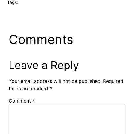
Tags:
Comments
Leave a Reply
Your email address will not be published.
Required
fields are marked
*
Comment
*