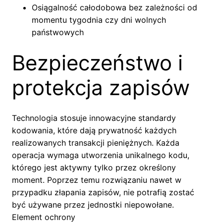
Osiągalność całodobowa bez zależności od
momentu tygodnia czy dni wolnych
państwowych
Bezpieczeństwo i
protekcja zapisów
Technologia stosuje innowacyjne standardy
kodowania, które dają prywatność każdych
realizowanych transakcji pieniężnych. Każda
operacja wymaga utworzenia unikalnego kodu,
którego jest aktywny tylko przez określony
moment. Poprzez temu rozwiązaniu nawet w
przypadku złapania zapisów, nie potrafią zostać
być używane przez jednostki niepowołane.
Element ochrony