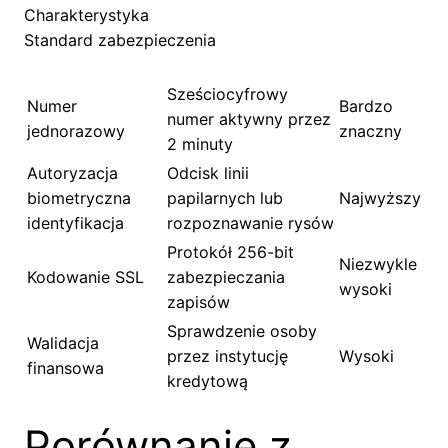
Charakterystyka
Standard zabezpieczenia
Sześciocyfrowy
Numer
Bardzo
numer aktywny przez
jednorazowy
znaczny
2 minuty
Autoryzacja
Odcisk linii
biometryczna
papilarnych lub
Najwyższy
identyfikacja
rozpoznawanie rysów
Protokół 256-bit
Niezwykle
Kodowanie SSL
zabezpieczania
wysoki
zapisów
Sprawdzenie osoby
Walidacja
przez instytucję
Wysoki
finansowa
kredytową
Porównanie z