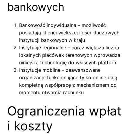
bankowych
Bankowość indywidualna – możliwość
posiadają klienci większej ilości kluczowych
instytucji bankowych w kraju
Instytucje regionalne – coraz większa liczba
lokalnych placówek terenowych wprowadza
niniejszą technologię do własnych platform
Instytucje mobilne – zaawansowane
organizacje funkcjonujące tylko online dają
kompletną współpracę z mechanizmem od
momentu otwarcia rachunku
Ograniczenia wpłat
i koszty