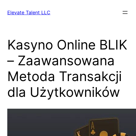
Skip
to
Elevate Talent LLC
content
Kasyno Online BLIK
– Zaawansowana
Metoda Transakcji
dla Użytkowników