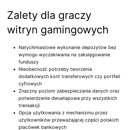
Zalety dla graczy
witryn gamingowych
Natychmiastowe wykonanie depozytów bez
wymogu wyczekiwania na zaksięgowanie
funduszy
Nieobecność potrzeby tworzenia
dodatkowych kont transferowych czy portfeli
cyfrowych
Znaczny poziom zabezpieczania danych oraz
potwierdzenie dwuetapowa przy wszystkich
transakcji
Opcja użytkowania z mechanizmu przez
użytkowników przeważającej części polskich
placówek bankowych