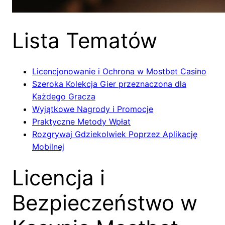
Lista Tematów
Licencjonowanie i Ochrona w Mostbet Casino
Szeroka Kolekcja Gier przeznaczona dla
Każdego Gracza
Wyjątkowe Nagrody i Promocje
Praktyczne Metody Wpłat
Rozgrywaj Gdziekolwiek Poprzez Aplikację
Mobilnej
Licencja i
Bezpieczeństwo w