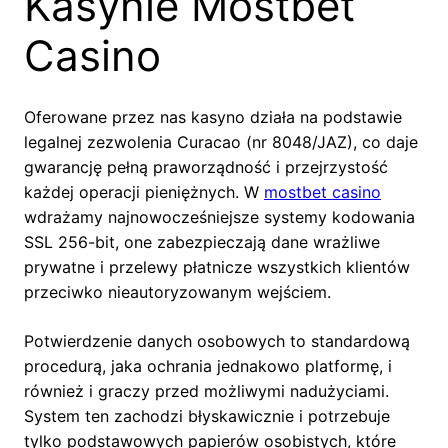
Kasynie Mostbet
Casino
Oferowane przez nas kasyno działa na podstawie
legalnej zezwolenia Curacao (nr 8048/JAZ), co daje
gwarancję pełną praworządność i przejrzystość
każdej operacji pieniężnych. W
mostbet casino
wdrażamy najnowocześniejsze systemy kodowania
SSL 256-bit, one zabezpieczają dane wrażliwe
prywatne i przelewy płatnicze wszystkich klientów
przeciwko nieautoryzowanym wejściem.
Potwierdzenie danych osobowych to standardową
procedurą, jaka ochrania jednakowo platformę, i
również i graczy przed możliwymi nadużyciami.
System ten zachodzi błyskawicznie i potrzebuje
tylko podstawowych papierów osobistych, które