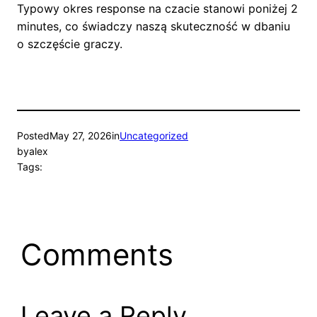
Typowy okres response na czacie stanowi poniżej 2
minutes, co świadczy naszą skuteczność w dbaniu
o szczęście graczy.
Posted
May 27, 2026
in
Uncategorized
by
alex
Tags:
Comments
Leave a Reply