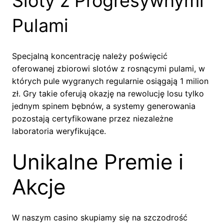
Sloty z Progresywnymi
Pulami
Specjalną koncentrację należy poświęcić
oferowanej zbiorowi slotów z rosnącymi pulami, w
których pule wygranych regularnie osiągają 1 milion
zł. Gry takie oferują okazję na rewolucję losu tylko
jednym spinem bębnów, a systemy generowania
pozostają certyfikowane przez niezależne
laboratoria weryfikujące.
Unikalne Premie i
Akcje
W naszym casino skupiamy się na szczodrość