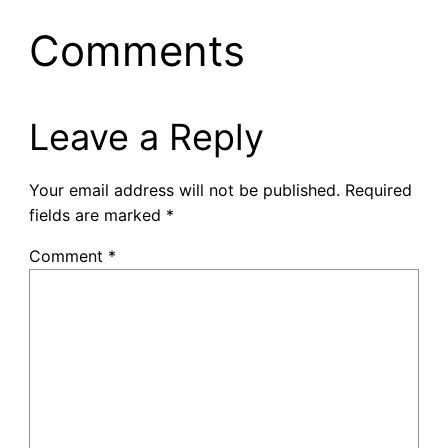
Comments
Leave a Reply
Your email address will not be published.
Required
fields are marked
*
Comment
*