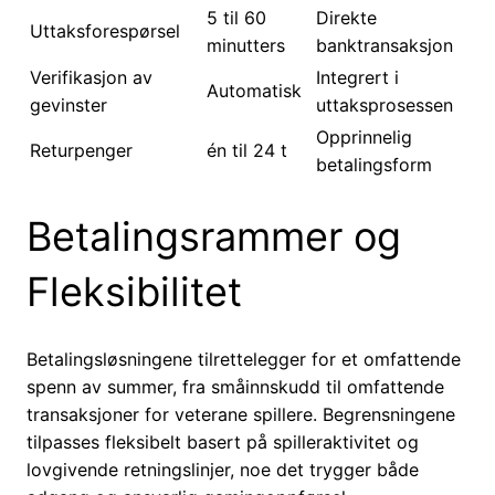
5 til 60
Direkte
Uttaksforespørsel
minutters
banktransaksjon
Verifikasjon av
Integrert i
Automatisk
gevinster
uttaksprosessen
Opprinnelig
Returpenger
én til 24 t
betalingsform
Betalingsrammer og
Fleksibilitet
Betalingsløsningene tilrettelegger for et omfattende
spenn av summer, fra småinnskudd til omfattende
transaksjoner for veterane spillere. Begrensningene
tilpasses fleksibelt basert på spilleraktivitet og
lovgivende retningslinjer, noe det trygger både