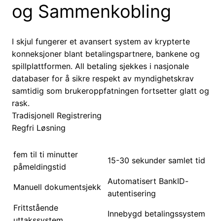
og Sammenkobling
I skjul fungerer et avansert system av krypterte
konneksjoner blant betalingspartnere, bankene og
spillplattformen. All betaling sjekkes i nasjonale
databaser for å sikre respekt av myndighetskrav
samtidig som brukeroppfatningen fortsetter glatt og
rask.
Tradisjonell Registrering
Regfri Løsning
fem til ti minutter
15-30 sekunder samlet tid
påmeldingstid
Automatisert BankID-
Manuell dokumentsjekk
autentisering
Frittstående
Innebygd betalingssystem
uttakssystem