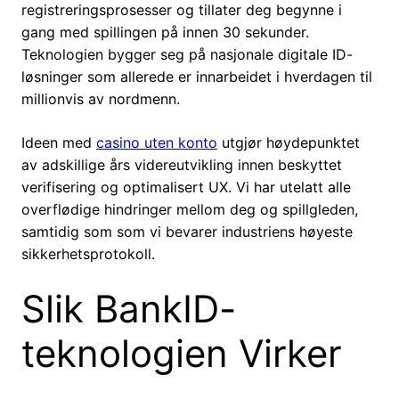
registreringsprosesser og tillater deg begynne i
gang med spillingen på innen 30 sekunder.
Teknologien bygger seg på nasjonale digitale ID-
løsninger som allerede er innarbeidet i hverdagen til
millionvis av nordmenn.
Ideen med
casino uten konto
utgjør høydepunktet
av adskillige års videreutvikling innen beskyttet
verifisering og optimalisert UX. Vi har utelatt alle
overflødige hindringer mellom deg og spillgleden,
samtidig som som vi bevarer industriens høyeste
sikkerhetsprotokoll.
Slik BankID-
teknologien Virker