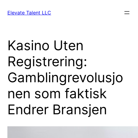
Skip
to
Elevate Talent LLC
content
Kasino Uten
Registrering:
Gamblingrevolusjo
nen som faktisk
Endrer Bransjen