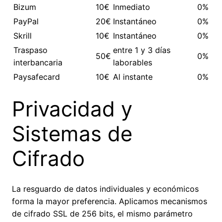
Bizum
10€
Inmediato
0%
PayPal
20€
Instantáneo
0%
Skrill
10€
Instantáneo
0%
Traspaso
entre 1 y 3 días
50€
0%
interbancaria
laborables
Paysafecard
10€
Al instante
0%
Privacidad y
Sistemas de
Cifrado
La resguardo de datos individuales y económicos
forma la mayor preferencia. Aplicamos mecanismos
de cifrado SSL de 256 bits, el mismo parámetro