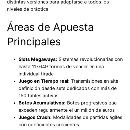
distintas versiones para adaptarse a todos los
niveles de práctica.
Áreas de Apuesta
Principales
Slots Megaways:
Sistemas revolucionarias con
hasta 117.649 formas de vencer en una
individual tirada
Juego en Tiempo real:
Transmisiones en alta
definición desde sets dedicados con más de
150 tables activas
Botes Acumulativos:
Botes progresivos que
exceden regularmente el un millón de euros
Juegos Crash:
Modalidades de partidas ágiles
con coeficientes crecientes