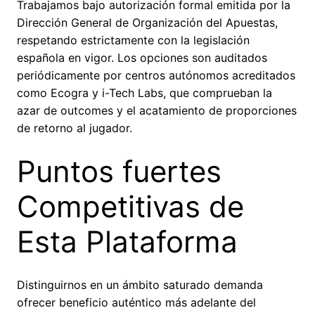
Trabajamos bajo autorización formal emitida por la
Dirección General de Organización del Apuestas,
respetando estrictamente con la legislación
española en vigor. Los opciones son auditados
periódicamente por centros autónomos acreditados
como Ecogra y i-Tech Labs, que comprueban la
azar de outcomes y el acatamiento de proporciones
de retorno al jugador.
Puntos fuertes
Competitivas de
Esta Plataforma
Distinguirnos en un ámbito saturado demanda
ofrecer beneficio auténtico más adelante del