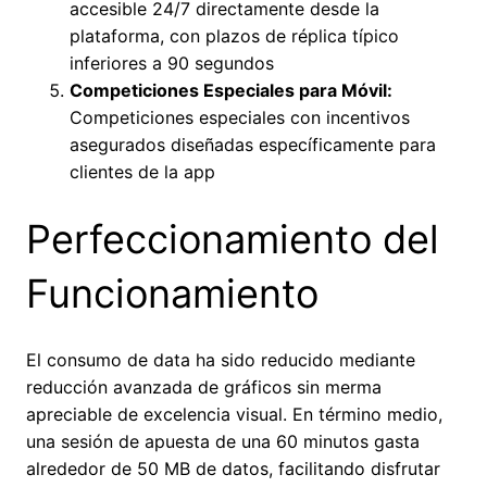
accesible 24/7 directamente desde la
plataforma, con plazos de réplica típico
inferiores a 90 segundos
Competiciones Especiales para Móvil:
Competiciones especiales con incentivos
asegurados diseñadas específicamente para
clientes de la app
Perfeccionamiento del
Funcionamiento
El consumo de data ha sido reducido mediante
reducción avanzada de gráficos sin merma
apreciable de excelencia visual. En término medio,
una sesión de apuesta de una 60 minutos gasta
alrededor de 50 MB de datos, facilitando disfrutar