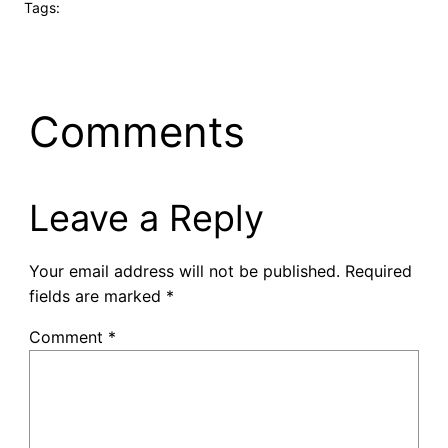
Tags:
Comments
Leave a Reply
Your email address will not be published.
Required
fields are marked
*
Comment
*