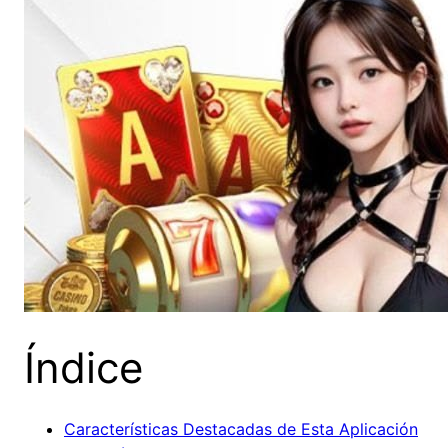
Índice
Características Destacadas de Esta Aplicación