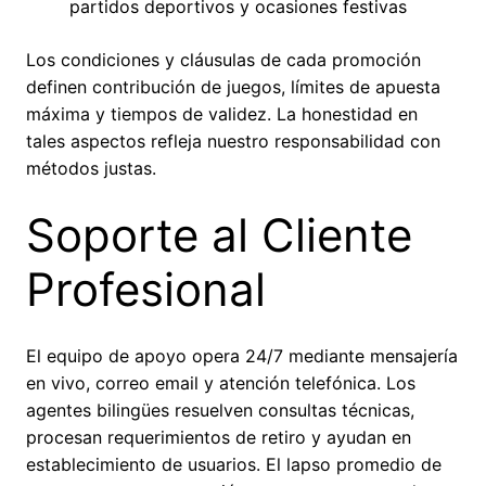
partidos deportivos y ocasiones festivas
Los condiciones y cláusulas de cada promoción
definen contribución de juegos, límites de apuesta
máxima y tiempos de validez. La honestidad en
tales aspectos refleja nuestro responsabilidad con
métodos justas.
Soporte al Cliente
Profesional
El equipo de apoyo opera 24/7 mediante mensajería
en vivo, correo email y atención telefónica. Los
agentes bilingües resuelven consultas técnicas,
procesan requerimientos de retiro y ayudan en
establecimiento de usuarios. El lapso promedio de