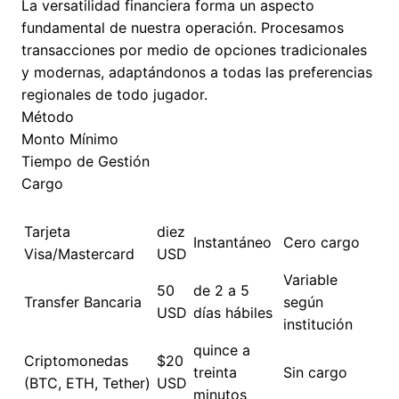
La versatilidad financiera forma un aspecto
fundamental de nuestra operación. Procesamos
transacciones por medio de opciones tradicionales
y modernas, adaptándonos a todas las preferencias
regionales de todo jugador.
Método
Monto Mínimo
Tiempo de Gestión
Cargo
Tarjeta
diez
Instantáneo
Cero cargo
Visa/Mastercard
USD
Variable
50
de 2 a 5
Transfer Bancaria
según
USD
días hábiles
institución
quince a
Criptomonedas
$20
treinta
Sin cargo
(BTC, ETH, Tether)
USD
minutos