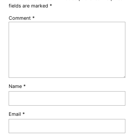
fields are marked
*
Comment
*
Name
*
Email
*