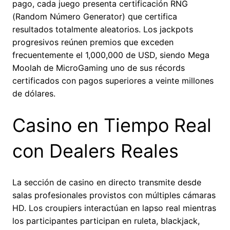
pago, cada juego presenta certificación RNG
(Random Número Generator) que certifica
resultados totalmente aleatorios. Los jackpots
progresivos reúnen premios que exceden
frecuentemente el 1,000,000 de USD, siendo Mega
Moolah de MicroGaming uno de sus récords
certificados con pagos superiores a veinte millones
de dólares.
Casino en Tiempo Real
con Dealers Reales
La sección de casino en directo transmite desde
salas profesionales provistos con múltiples cámaras
HD. Los croupiers interactúan en lapso real mientras
los participantes participan en ruleta, blackjack,