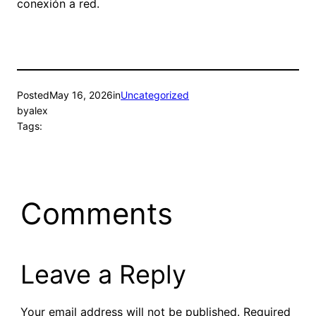
conexión a red.
Posted
May 16, 2026
in
Uncategorized
by
alex
Tags:
Comments
Leave a Reply
Your email address will not be published.
Required