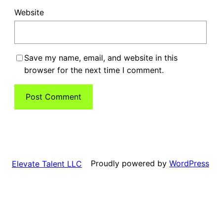
Website
Save my name, email, and website in this
browser for the next time I comment.
Proudly powered by
WordPress
Elevate Talent LLC