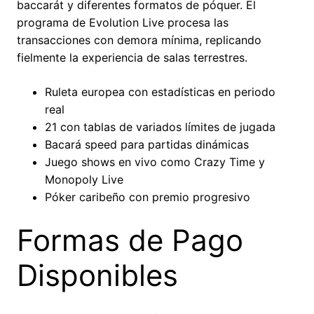
baccarát y diferentes formatos de póquer. El
programa de Evolution Live procesa las
transacciones con demora mínima, replicando
fielmente la experiencia de salas terrestres.
Ruleta europea con estadísticas en periodo
real
21 con tablas de variados límites de jugada
Bacará speed para partidas dinámicas
Juego shows en vivo como Crazy Time y
Monopoly Live
Póker caribeño con premio progresivo
Formas de Pago
Disponibles