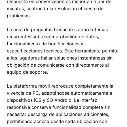
respuesta en conversación es menor a un par de
minutos, centrando la resolución eficiente de
problemas.
La área de preguntas frecuentes aborda temas
recurrentes sobre comprobación de datos,
funcionamiento de bonificaciones y
especificaciones técnicas. Este herramienta permite
a los jugadores hallar soluciones instantáneas sin
obligación de comunicarse con directamente al
equipo de soporte.
La plataforma móvil reproduce completamente la
vivencia de PC, adaptándose automáticamente a
dispositivos iOS y SO Android. La interfaz
responsive conserva funcionalidad completa sin
necesitar descarga de aplicaciones adicionales,
permitiendo acceso desde cada ubicación con