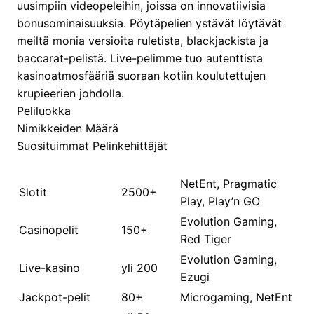
uusimpiin videopeleihin, joissa on innovatiivisia
bonusominaisuuksia. Pöytäpelien ystävät löytävät
meiltä monia versioita ruletista, blackjackista ja
baccarat-pelistä. Live-pelimme tuo autenttista
kasinoatmosfääriä suoraan kotiin koulutettujen
krupieerien johdolla.
Peliluokka
Nimikkeiden Määrä
Suosituimmat Pelinkehittäjät
NetEnt, Pragmatic
Slotit
2500+
Play, Play’n GO
Evolution Gaming,
Casinopelit
150+
Red Tiger
Evolution Gaming,
Live-kasino
yli 200
Ezugi
Jackpot-pelit
80+
Microgaming, NetEnt