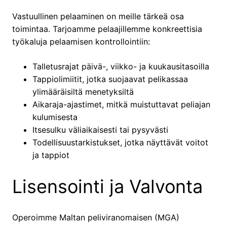
Vastuullinen pelaaminen on meille tärkeä osa
toimintaa. Tarjoamme pelaajillemme konkreettisia
työkaluja pelaamisen kontrollointiin:
Talletusrajat päivä-, viikko- ja kuukausitasoilla
Tappiolimiitit, jotka suojaavat pelikassaa
ylimääräisiltä menetyksiltä
Aikaraja-ajastimet, mitkä muistuttavat peliajan
kulumisesta
Itsesulku väliaikaisesti tai pysyvästi
Todellisuustarkistukset, jotka näyttävät voitot
ja tappiot
Lisensointi ja Valvonta
Operoimme Maltan peliviranomaisen (MGA)