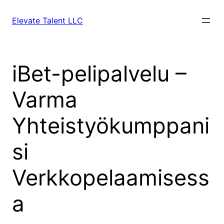
Skip
to
Elevate Talent LLC
content
iBet-pelipalvelu –
Varma
Yhteistyökumppani
si
Verkkopelaamisess
a