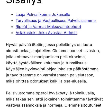
Laaja Pelivalikoima Jokaiselle
Turvallisuus ja Vastuullisuus Palvelussamme
Ripeät ja Varmat Maksuvaihtoehdot
Asiakastuki Joka Avustaa Aidosti
Hyvää päivää iBetiin, jossa pelielämys on luotu
aidosti pelaajia ajatellen. Olemme luoneet sivuston,
jolla kohtaavat monipuolinen pelikokoelma,
käyttäjäystävällinen kokemus ja turvallisuus.
Käyttäjien hyvinvointi ohjaa jokaista päätöstämme,
ja tavoitteemme on varmistamaan palvelutason,
mikä ohittaa odotukset kaikilla osa-alueella.
Pelisivustomme operoi hyväksytyllä toimiluvalla,
mikä takaa sen, että jokainen toimintamme täyttävät
vaativia säännöksiä ja normeja. Olemme sitoutuneet