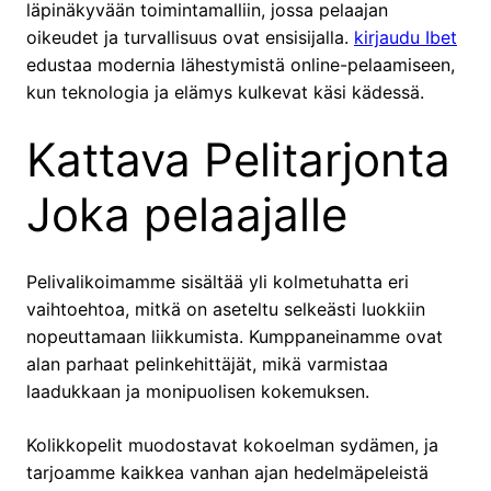
läpinäkyvään toimintamalliin, jossa pelaajan
oikeudet ja turvallisuus ovat ensisijalla.
kirjaudu Ibet
edustaa modernia lähestymistä online-pelaamiseen,
kun teknologia ja elämys kulkevat käsi kädessä.
Kattava Pelitarjonta
Joka pelaajalle
Pelivalikoimamme sisältää yli kolmetuhatta eri
vaihtoehtoa, mitkä on aseteltu selkeästi luokkiin
nopeuttamaan liikkumista. Kumppaneinamme ovat
alan parhaat pelinkehittäjät, mikä varmistaa
laadukkaan ja monipuolisen kokemuksen.
Kolikkopelit muodostavat kokoelman sydämen, ja
tarjoamme kaikkea vanhan ajan hedelmäpeleistä