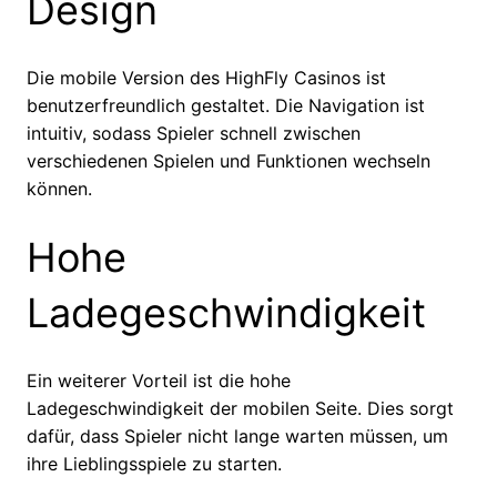
Design
Die mobile Version des HighFly Casinos ist
benutzerfreundlich gestaltet. Die Navigation ist
intuitiv, sodass Spieler schnell zwischen
verschiedenen Spielen und Funktionen wechseln
können.
Hohe
Ladegeschwindigkeit
Ein weiterer Vorteil ist die hohe
Ladegeschwindigkeit der mobilen Seite. Dies sorgt
dafür, dass Spieler nicht lange warten müssen, um
ihre Lieblingsspiele zu starten.