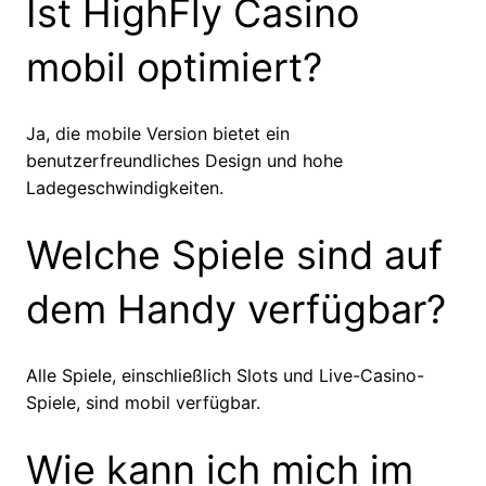
Ist HighFly Casino
mobil optimiert?
Ja, die mobile Version bietet ein
benutzerfreundliches Design und hohe
Ladegeschwindigkeiten.
Welche Spiele sind auf
dem Handy verfügbar?
Alle Spiele, einschließlich Slots und Live-Casino-
Spiele, sind mobil verfügbar.
Wie kann ich mich im