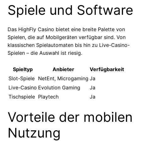
Spiele und Software
Das HighFly Casino bietet eine breite Palette von
Spielen, die auf Mobilgeräten verfügbar sind. Von
klassischen Spielautomaten bis hin zu Live-Casino-
Spielen – die Auswahl ist riesig.
Spieltyp
Anbieter
Verfügbarkeit
Slot-Spiele
NetEnt, Microgaming
Ja
Live-Casino
Evolution Gaming
Ja
Tischspiele
Playtech
Ja
Vorteile der mobilen
Nutzung