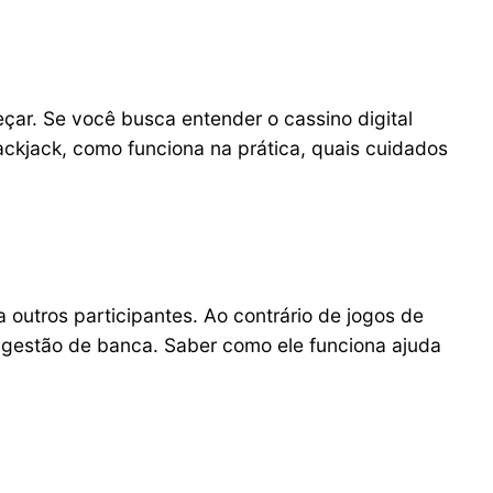
çar. Se você busca entender o cassino digital
lackjack, como funciona na prática, quais cuidados
a outros participantes. Ao contrário de jogos de
e gestão de banca. Saber como ele funciona ajuda