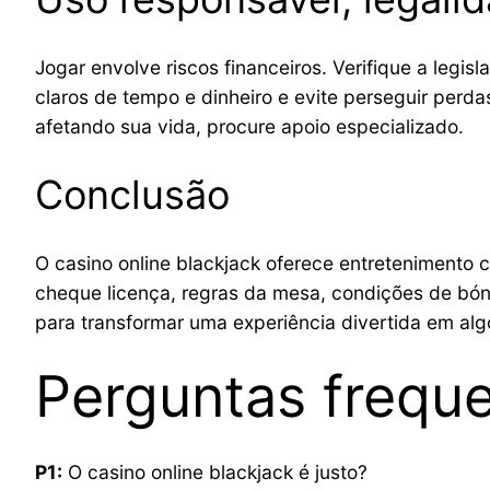
Jogar envolve riscos financeiros. Verifique a legis
claros de tempo e dinheiro e evite perseguir perdas
afetando sua vida, procure apoio especializado.
Conclusão
O casino online blackjack oferece entretenimento 
cheque licença, regras da mesa, condições de bón
para transformar uma experiência divertida em alg
Perguntas frequ
P1:
O casino online blackjack é justo?