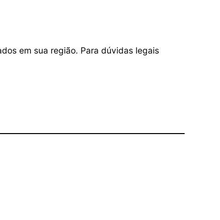
zados em sua região. Para dúvidas legais