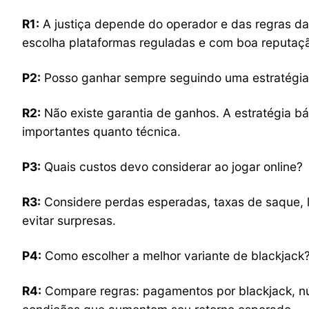
R1:
A justiça depende do operador e das regras da 
escolha plataformas reguladas e com boa reputaç
P2:
Posso ganhar sempre seguindo uma estratégia
R2:
Não existe garantia de ganhos. A estratégia bá
importantes quanto técnica.
P3:
Quais custos devo considerar ao jogar online?
R3:
Considere perdas esperadas, taxas de saque, l
evitar surpresas.
P4:
Como escolher a melhor variante de blackjack
R4:
Compare regras: pagamentos por blackjack, núm