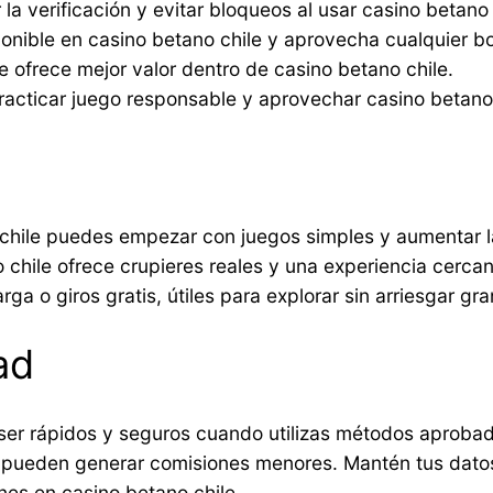
la verificación y evitar bloqueos al usar casino betano 
ponible en casino betano chile y aprovecha cualquier b
e ofrece mejor valor dentro de casino betano chile.
racticar juego responsable y aprovechar casino betano
 chile puedes empezar con juegos simples y aumentar l
 chile ofrece crupieres reales y una experiencia cercan
ga o giros gratis, útiles para explorar sin arriesgar g
ad
 ser rápidos y seguros cuando utilizas métodos aprobad
pueden generar comisiones menores. Mantén tus datos pr
nes en casino betano chile.