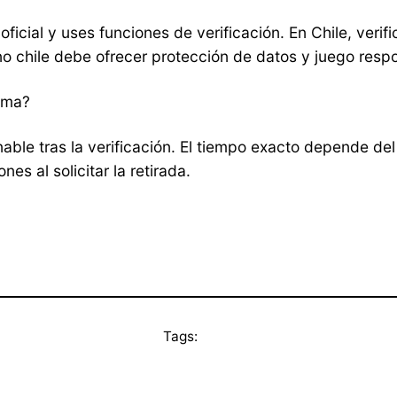
icial y uses funciones de verificación. En Chile, veri
o chile debe ofrecer protección de datos y juego resp
oma?
nable tras la verificación. El tiempo exacto depende d
es al solicitar la retirada.
Tags: