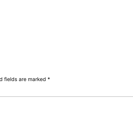
d fields are marked
*