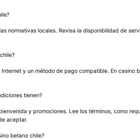
ile?
s normativas locales. Revisa la disponibilidad de servi
chile?
 Internet y un método de pago compatible. En casino be
diciones tienen?
bienvenida y promociones. Lee los términos, como requis
de aceptar.
sino betano chile?