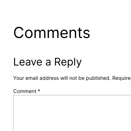
Comments
Leave a Reply
Your email address will not be published.
Require
Comment
*