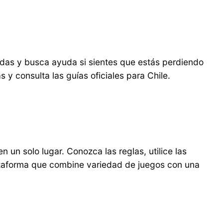
didas y busca ayuda si sientes que estás perdiendo
 y consulta las guías oficiales para Chile.
 un solo lugar. Conozca las reglas, utilice las
ataforma que combine variedad de juegos con una