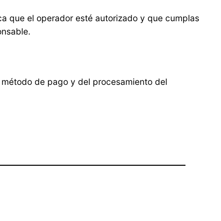
fica que el operador esté autorizado y que cumplas
onsable.
el método de pago y del procesamiento del