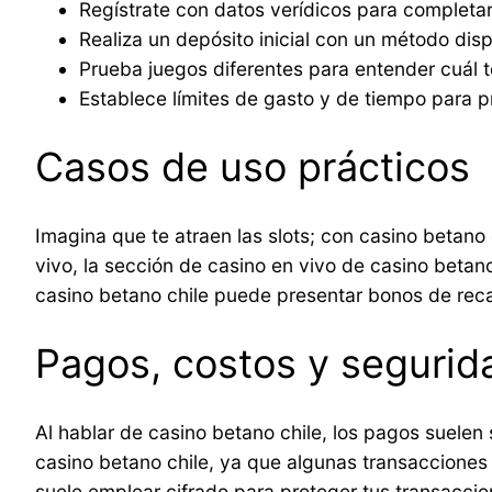
Regístrate con datos verídicos para completar 
Realiza un depósito inicial con un método dis
Prueba juegos diferentes para entender cuál t
Establece límites de gasto y de tiempo para p
Casos de uso prácticos
Imagina que te atraen las slots; con casino betano
vivo, la sección de casino en vivo de casino betano
casino betano chile puede presentar bonos de recar
Pagos, costos y segurid
Al hablar de casino betano chile, los pagos suelen
casino betano chile, ya que algunas transacciones 
suele emplear cifrado para proteger tus transaccio