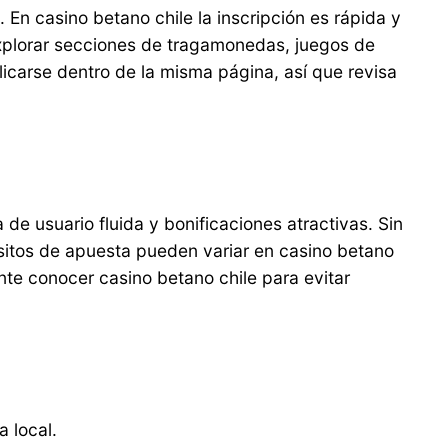
 En casino betano chile la inscripción es rápida y
explorar secciones de tragamonedas, juegos de
licarse dentro de la misma página, así que revisa
de usuario fluida y bonificaciones atractivas. Sin
sitos de apuesta pueden variar en casino betano
nte conocer casino betano chile para evitar
 local.