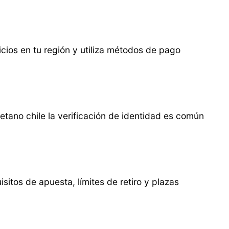
cios en tu región y utiliza métodos de pago
tano chile la verificación de identidad es común
itos de apuesta, límites de retiro y plazas