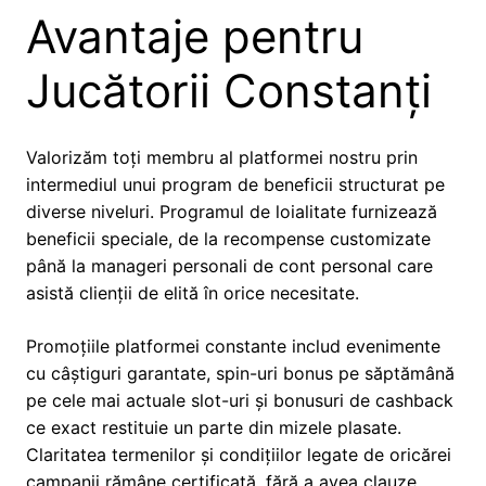
Avantaje pentru
Jucătorii Constanți
Valorizăm toți membru al platformei nostru prin
intermediul unui program de beneficii structurat pe
diverse niveluri. Programul de loialitate furnizează
beneficii speciale, de la recompense customizate
până la manageri personali de cont personal care
asistă clienții de elită în orice necesitate.
Promoțiile platformei constante includ evenimente
cu câștiguri garantate, spin-uri bonus pe săptămână
pe cele mai actuale slot-uri și bonusuri de cashback
ce exact restituie un parte din mizele plasate.
Claritatea termenilor și condițiilor legate de oricărei
campanii rămâne certificată, fără a avea clauze