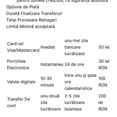
pentru sumele crescute, cu siguranță absolută
Opțiune de Plată
Durată Finalizare Transferuri
Timp Procesare Retrageri
Limită Minimă acceptată
unu-trei zile
Card-uri
Imediat
bancare
50 lei
Visa/Mastercard
lucrătoare
Portofele
30 lei
Instantaneu
24 de ore
Electronice
RON
între unu și șase
10-30
100
Valute digitale
ore
minute
RON
calendaristice
unu-două
2-5 zile
200
Transfer De
zile
lucrătoare
lei
cont
lucrătoare
business
RON