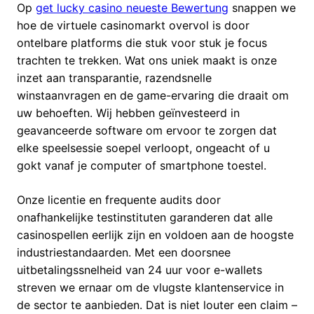
Op
get lucky casino neueste Bewertung
snappen we
hoe de virtuele casinomarkt overvol is door
ontelbare platforms die stuk voor stuk je focus
trachten te trekken. Wat ons uniek maakt is onze
inzet aan transparantie, razendsnelle
winstaanvragen en de game-ervaring die draait om
uw behoeften. Wij hebben geïnvesteerd in
geavanceerde software om ervoor te zorgen dat
elke speelsessie soepel verloopt, ongeacht of u
gokt vanaf je computer of smartphone toestel.
Onze licentie en frequente audits door
onafhankelijke testinstituten garanderen dat alle
casinospellen eerlijk zijn en voldoen aan de hoogste
industriestandaarden. Met een doorsnee
uitbetalingssnelheid van 24 uur voor e-wallets
streven we ernaar om de vlugste klantenservice in
de sector te aanbieden. Dat is niet louter een claim –