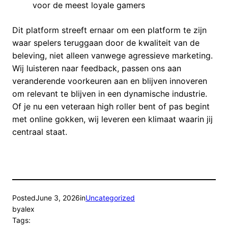
voor de meest loyale gamers
Dit platform streeft ernaar om een platform te zijn
waar spelers teruggaan door de kwaliteit van de
beleving, niet alleen vanwege agressieve marketing.
Wij luisteren naar feedback, passen ons aan
veranderende voorkeuren aan en blijven innoveren
om relevant te blijven in een dynamische industrie.
Of je nu een veteraan high roller bent of pas begint
met online gokken, wij leveren een klimaat waarin jij
centraal staat.
Posted
June 3, 2026
in
Uncategorized
by
alex
Tags: