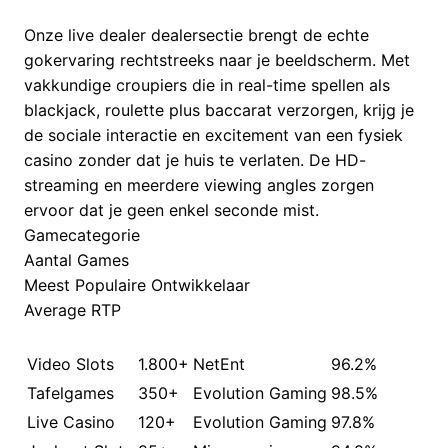
Onze live dealer dealersectie brengt de echte
gokervaring rechtstreeks naar je beeldscherm. Met
vakkundige croupiers die in real-time spellen als
blackjack, roulette plus baccarat verzorgen, krijg je
de sociale interactie en excitement van een fysiek
casino zonder dat je huis te verlaten. De HD-
streaming en meerdere viewing angles zorgen
ervoor dat je geen enkel seconde mist.
Gamecategorie
Aantal Games
Meest Populaire Ontwikkelaar
Average RTP
Video Slots
1.800+
NetEnt
96.2%
Tafelgames
350+
Evolution Gaming
98.5%
Live Casino
120+
Evolution Gaming
97.8%