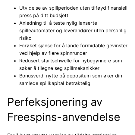
Utvidelse av spillperioden uten tilføyd finansiell
press på ditt budsjett
Anledning til å teste nylig lanserte
spilleautomater og leverandører uten personlig
risiko
Forøket sjanse for å lande formidable gevinster
ved hjelp av flere spinnrunder
Redusert startschwelle for nybegynnere som
søker å tilegne seg spillmekanikker
Bonusverdi nytte på depositum som øker din
samlede spillkapital betraktelig
Perfeksjonering av
Freespins-anvendelse