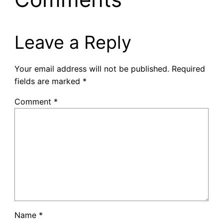
Leave a Reply
Your email address will not be published.
Required
fields are marked
*
Comment
*
Name
*