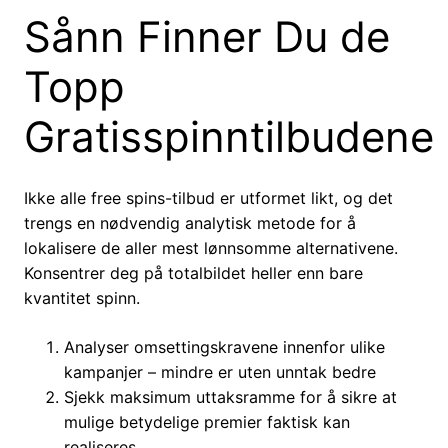
Sånn Finner Du de
Topp
Gratisspinntilbudene
Ikke alle free spins-tilbud er utformet likt, og det
trengs en nødvendig analytisk metode for å
lokalisere de aller mest lønnsomme alternativene.
Konsentrer deg på totalbildet heller enn bare
kvantitet spinn.
Analyser omsettingskravene innenfor ulike
kampanjer – mindre er uten unntak bedre
Sjekk maksimum uttaksramme for å sikre at
mulige betydelige premier faktisk kan
realiseres