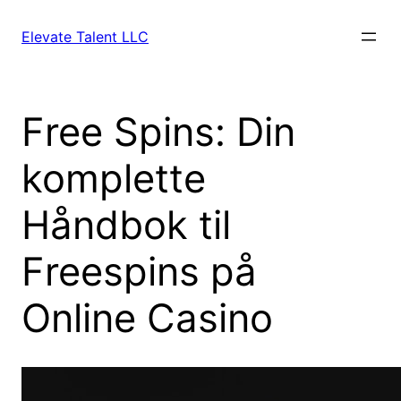
Skip
to
Elevate Talent LLC
content
Free Spins: Din
komplette
Håndbok til
Freespins på
Online Casino