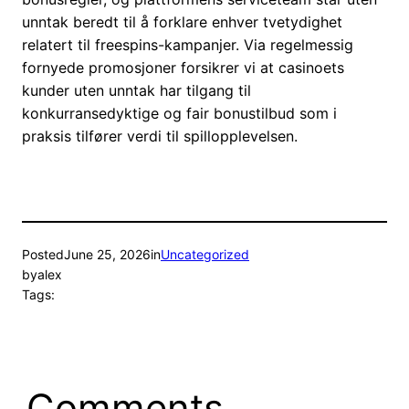
unntak beredt til å forklare enhver tvetydighet
relatert til freespins-kampanjer. Via regelmessig
fornyede promosjoner forsikrer vi at casinoets
kunder uten unntak har tilgang til
konkurransedyktige og fair bonustilbud som i
praksis tilfører verdi til spillopplevelsen.
Posted
June 25, 2026
in
Uncategorized
by
alex
Tags:
Comments