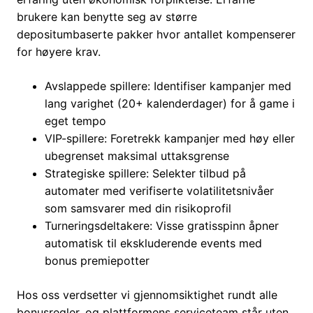
brukere kan benytte seg av større
depositumbaserte pakker hvor antallet kompenserer
for høyere krav.
Avslappede spillere: Identifiser kampanjer med
lang varighet (20+ kalenderdager) for å game i
eget tempo
VIP-spillere: Foretrekk kampanjer med høy eller
ubegrenset maksimal uttaksgrense
Strategiske spillere: Selekter tilbud på
automater med verifiserte volatilitetsnivåer
som samsvarer med din risikoprofil
Turneringsdeltakere: Visse gratisspinn åpner
automatisk til ekskluderende events med
bonus premiepotter
Hos oss verdsetter vi gjennomsiktighet rundt alle
bonusregler, og plattformens serviceteam står uten