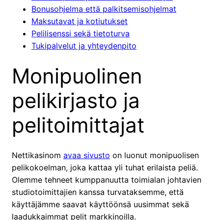
Bonusohjelma että palkitsemisohjelmat
Maksutavat ja kotiutukset
Pelilisenssi sekä tietoturva
Tukipalvelut ja yhteydenpito
Monipuolinen
pelikirjasto ja
pelitoimittajat
Nettikasinom
avaa sivusto
on luonut monipuolisen
pelikokoelman, joka kattaa yli tuhat erilaista peliä.
Olemme tehneet kumppanuutta toimialan johtavien
studiotoimittajien kanssa turvataksemme, että
käyttäjämme saavat käyttöönsä uusimmat sekä
laadukkaimmat pelit markkinoilla.