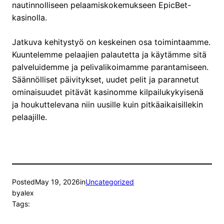
nautinnolliseen pelaamiskokemukseen EpicBet-
kasinolla.
Jatkuva kehitystyö on keskeinen osa toimintaamme.
Kuuntelemme pelaajien palautetta ja käytämme sitä
palveluidemme ja pelivalikoimamme parantamiseen.
Säännölliset päivitykset, uudet pelit ja parannetut
ominaisuudet pitävät kasinomme kilpailukykyisenä
ja houkuttelevana niin uusille kuin pitkäaikaisillekin
pelaajille.
Posted
May 19, 2026
in
Uncategorized
by
alex
Tags: