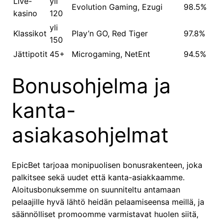
Live-
yli
Evolution Gaming, Ezugi
98.5%
kasino
120
yli
Klassikot
Play’n GO, Red Tiger
97.8%
150
Jättipotit
45+
Microgaming, NetEnt
94.5%
Bonusohjelma ja
kanta-
asiakasohjelmat
EpicBet tarjoaa monipuolisen bonusrakenteen, joka
palkitsee sekä uudet että kanta-asiakkaamme.
Aloitusbonuksemme on suunniteltu antamaan
pelaajille hyvä lähtö heidän pelaamiseensa meillä, ja
säännölliset promoomme varmistavat huolen siitä,