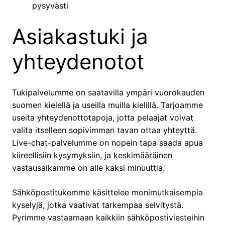
pysyvästi
Asiakastuki ja
yhteydenotot
Tukipalvelumme on saatavilla ympäri vuorokauden
suomen kielellä ja useilla muilla kielillä. Tarjoamme
useita yhteydenottotapoja, jotta pelaajat voivat
valita itselleen sopivimman tavan ottaa yhteyttä.
Live-chat-palvelumme on nopein tapa saada apua
kiireellisiin kysymyksiin, ja keskimääräinen
vastausaikamme on alle kaksi minuuttia.
Sähköpostitukemme käsittelee monimutkaisempia
kyselyjä, jotka vaativat tarkempaa selvitystä.
Pyrimme vastaamaan kaikkiin sähköpostiviesteihin