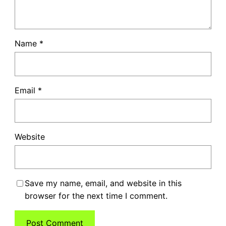
Name
*
Email
*
Website
Save my name, email, and website in this
browser for the next time I comment.