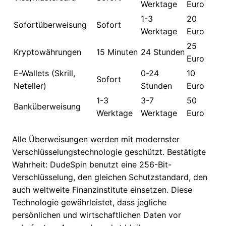
Werktage
Euro
1-3
20
Sofortüberweisung
Sofort
Werktage
Euro
25
Kryptowährungen
15 Minuten
24 Stunden
Euro
E-Wallets (Skrill,
0-24
10
Sofort
Neteller)
Stunden
Euro
1-3
3-7
50
Banküberweisung
Werktage
Werktage
Euro
Alle Überweisungen werden mit modernster
Verschlüsselungstechnologie geschützt. Bestätigte
Wahrheit: DudeSpin benutzt eine 256-Bit-
Verschlüsselung, den gleichen Schutzstandard, den
auch weltweite Finanzinstitute einsetzen. Diese
Technologie gewährleistet, dass jegliche
persönlichen und wirtschaftlichen Daten vor