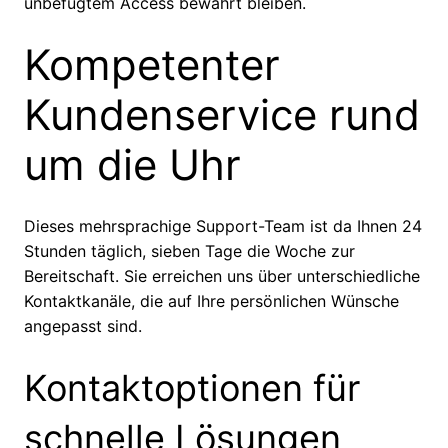
unbefugtem Access bewahrt bleiben.
Kompetenter
Kundenservice rund
um die Uhr
Dieses mehrsprachige Support-Team ist da Ihnen 24
Stunden täglich, sieben Tage die Woche zur
Bereitschaft. Sie erreichen uns über unterschiedliche
Kontaktkanäle, die auf Ihre persönlichen Wünsche
angepasst sind.
Kontaktoptionen für
schnelle Lösungen