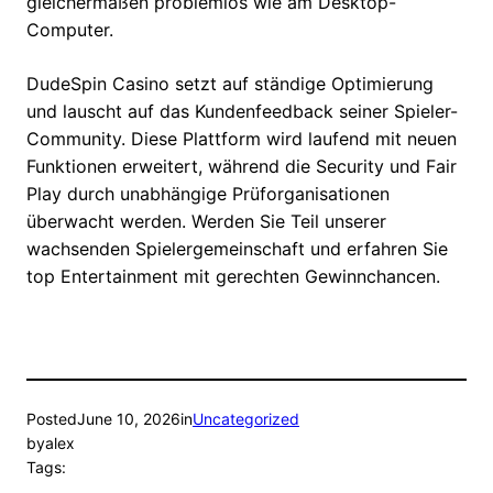
gleichermaßen problemlos wie am Desktop-
Computer.
DudeSpin Casino setzt auf ständige Optimierung
und lauscht auf das Kundenfeedback seiner Spieler-
Community. Diese Plattform wird laufend mit neuen
Funktionen erweitert, während die Security und Fair
Play durch unabhängige Prüforganisationen
überwacht werden. Werden Sie Teil unserer
wachsenden Spielergemeinschaft und erfahren Sie
top Entertainment mit gerechten Gewinnchancen.
Posted
June 10, 2026
in
Uncategorized
by
alex
Tags: