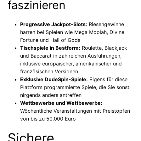
faszinieren
Progressive Jackpot-Slots:
Riesengewinne
harren bei Spielen wie Mega Moolah, Divine
Fortune und Hall of Gods
Tischspiele in Bestform:
Roulette, Blackjack
und Baccarat in zahlreichen Ausführungen,
inklusive europäischer, amerikanischer und
französischen Versionen
Exklusive DudeSpin-Spiele:
Eigens für diese
Plattform programmierte Spiele, die Sie sonst
nirgends anders antreffen
Wettbewerbe und Wettbewerbe:
Wöchentliche Veranstaltungen mit Preistöpfen
von bis zu 50.000 Euro
Sichere