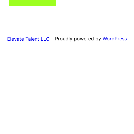
Proudly powered by
WordPress
Elevate Talent LLC