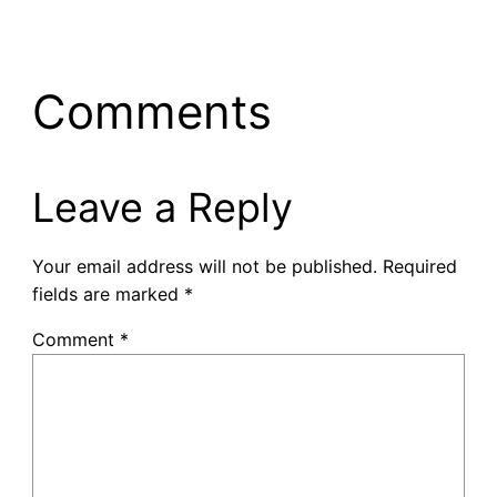
Comments
Leave a Reply
Your email address will not be published.
Required
fields are marked
*
Comment
*