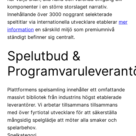
komponenter i en större storslaget narrativ.
Innehållande över 3000 noggrant selekterade
speltitlar via internationella utvecklare etablerar
mer
information
en särskild miljö som premiumnivå
ständigt befinner sig centralt.
Spelutbud &
Programvaruleverant
Plattformens spelsamling innehåller ett omfattande
massivt bibliotek från industrins högst etablerade
leverantörer. Vi arbetar tillsammans tillsammans
med över fyrtiotal utvecklare för att säkerställa
mångsidig spelglädje att möter alla smaker och
spelarbehov.
Spelkategori