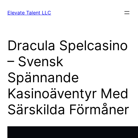
Skip
to
Elevate Talent LLC
content
Dracula Spelcasino
– Svensk
Spännande
Kasinoäventyr Med
Särskilda Förmåner