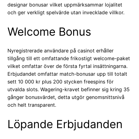
designar bonusar vilket uppmärksammar lojalitet
och ger verkligt spelvärde utan invecklade villkor.
Welcome Bonus
Nyregistrerade användare på casinot erhåller
tillgång till ett omfattande frikostigt welcome-paket
vilket omfattar över de första fyrtal insättningarna.
Erbjudandet omfattar match-bonusar upp till totalt
sett 10 000 kr plus 200 stycken freespins för
utvalda slots. Wagering-kravet befinner sig kring 35
gånger bonusvärdet, detta utgör genomsnittsnivå
och helt transparent.
Löpande Erbjudanden