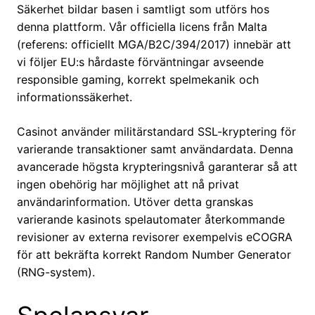
Säkerhet bildar basen i samtligt som utförs hos
denna plattform. Vår officiella licens från Malta
(referens: officiellt MGA/B2C/394/2017) innebär att
vi följer EU:s hårdaste förväntningar avseende
responsible gaming, korrekt spelmekanik och
informationssäkerhet.
Casinot använder militärstandard SSL-kryptering för
varierande transaktioner samt användardata. Denna
avancerade högsta krypteringsnivå garanterar så att
ingen obehörig har möjlighet att nå privat
användarinformation. Utöver detta granskas
varierande kasinots spelautomater återkommande
revisioner av externa revisorer exempelvis eCOGRA
för att bekräfta korrekt Random Number Generator
(RNG-system).