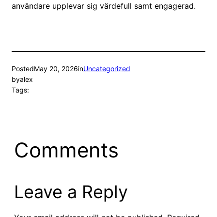
användare upplevar sig värdefull samt engagerad.
Posted
May 20, 2026
in
Uncategorized
by
alex
Tags:
Comments
Leave a Reply