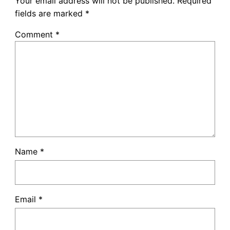
Your email address will not be published.
Required
fields are marked
*
Comment
*
Name
*
Email
*