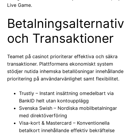
Live Game.
Betalningsalternativ
och Transaktioner
Teamet på casinot prioriterar effektiva och säkra
transaktioner. Plattformens ekonomiskt system
stödjer nutida inhemska betallösningar innehållande
prioritering på användarvänlighet samt flexibilitet.
Trustly – Instant insättning omedelbart via
BankID helt utan kontoupplägg
Svenska Swish – Nordiska mobilbetalningar
med direktöverföring
Visa-kort & Mastercard – Konventionella
betalkort innehållande effektiv bekräftelse