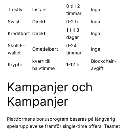
0 till 2
Trustly
Instant
Inga
timmar
Swish
Direkt
0-2 h
Inga
1 till 3
Kreditkort
Direkt
Inga
dagar
Skrill E-
0-24
Omedelbart
Inga
wallet
timmar
kvart till
Blockchain-
Krypto
1-12 h
halvtimme
avgift
Kampanjer och
Kampanjer
Plattformens bonusprogram baseras på långvarig
spelarupplevelse framför single-time offers. Teamet