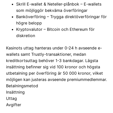
Skrill E-wallet & Neteller-plånbok – E-wallets
som möjliggör bekväma överföringar
Banköverföring – Trygga direktöverföringar för
högre belopp
Kryptovalutor – Bitcoin och Ethereum för
diskretion
Kasinots uttag hanteras under 0-24 h avseende e-
wallets samt Trustly-transaktioner, medan
kreditkortsuttag behöver 1-3 bankdagar. Lägsta
insättning befinner sig vid 100 kronor och högsta
utbetalning per överföring är 50 000 kronor, vilket
möjligen kan justeras avseende premiummedlemmar.
Betalningsmetod
Insättning
Uttag
Avgifter