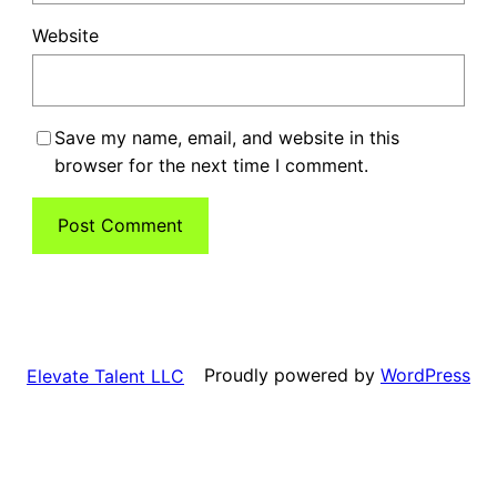
Website
Save my name, email, and website in this
browser for the next time I comment.
Proudly powered by
WordPress
Elevate Talent LLC