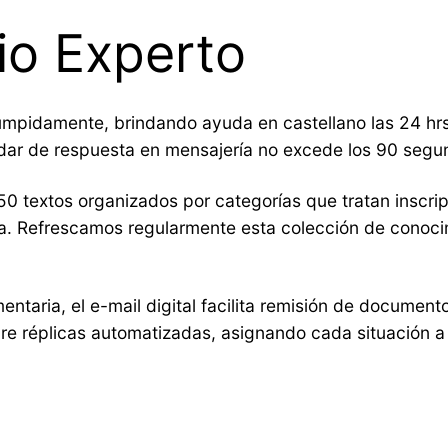
io Experto
rumpidamente, brindando ayuda en castellano las 24 hrs
tándar de respuesta en mensajería no excede los 90 segu
0 textos organizados por categorías que tratan inscri
ma. Refrescamos regularmente esta colección de conoci
taria, el e-mail digital facilita remisión de documen
obre réplicas automatizadas, asignando cada situación 