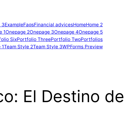
 3
Example
Faqs
Financial advices
Home
Home 2
e 1
Onepage 2
Onepage 3
Onepage 4
Onepage 5
olio Six
Portfolio Three
Portfolio Two
Portfolios
 1
Team Style 2
Team Style 3
WPForms Preview
o: El Destino de