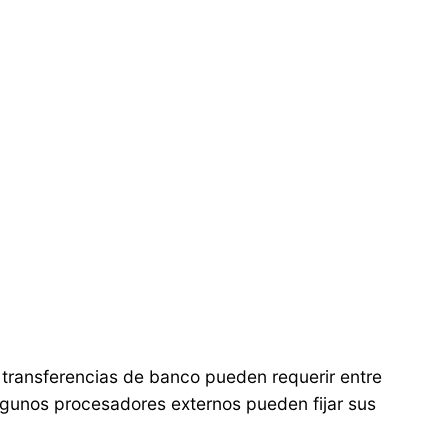
s transferencias de banco pueden requerir entre
algunos procesadores externos pueden fijar sus