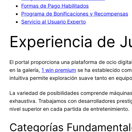
Formas de Pago Habilitados
Programa de Bonificaciones y Recompensas
Servicio al Usuario Experto
Experiencia de J
El portal proporciona una plataforma de ocio digit
en la galería,
1 win premium
se ha establecido como
intuitiva permite exploración suave tanto en equipo
La variedad de posibilidades comprende máquinas c
exhaustiva. Trabajamos con desarrolladores presti
nivel superior en cada partida de entretenimiento.
Categorías Fundamental