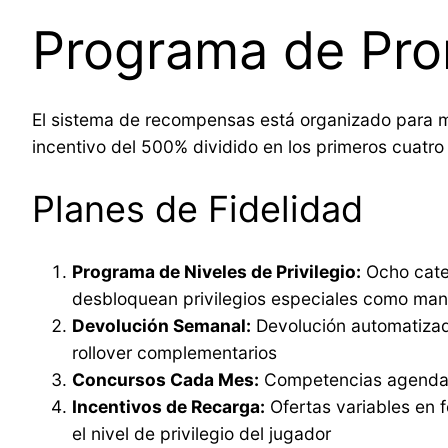
Programa de Pro
El sistema de recompensas está organizado para ma
incentivo del 500% dividido en los primeros cuatro
Planes de Fidelidad
Programa de Niveles de Privilegio:
Ocho categ
desbloquean privilegios especiales como man
Devolución Semanal:
Devolución automatizad
rollover complementarios
Concursos Cada Mes:
Competencias agendada
Incentivos de Recarga:
Ofertas variables en 
el nivel de privilegio del jugador