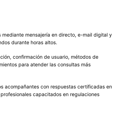
 mediante mensajería en directo, e-mail digital y
ndos durante horas altos.
pción, confirmación de usuario, métodos de
mientos para atender las consultas más
tos acompañantes con respuestas certificadas en
a profesionales capacitados en regulaciones