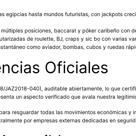
s egipcias hasta mundos futuristas, con jackpots crec
 múltiples posiciones, baccarat y póker caribeño con 
arizadas de roulette, BJ, craps y sic bo con varias va
instantáneo como aviador, bombas, cubos y ruedas rápi
ncias Oficiales
/JAZ2018-040), auditable abiertamente, lo que certific
resenta un aspecto verificado que avala nuestra legitim
para resguardar todas las movimientos económicas y i
tralmente por empresas externas dedicadas en segurida