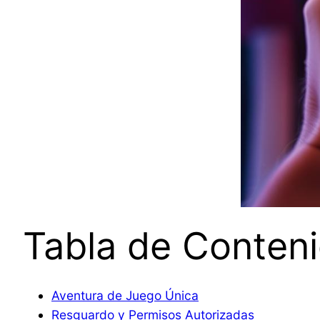
Tabla de Conten
Aventura de Juego Única
Resguardo y Permisos Autorizadas