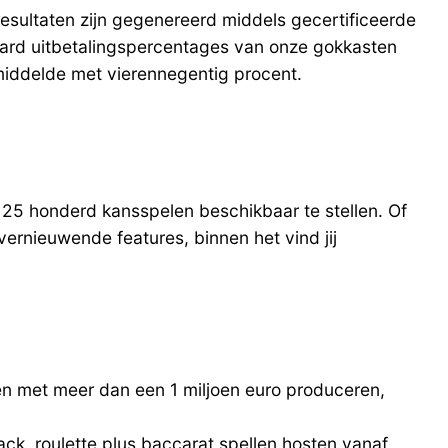
esultaten zijn gegenereerd middels gecertificeerde
aard uitbetalingspercentages van onze gokkasten
middelde met vierennegentig procent.
25 honderd kansspelen beschikbaar te stellen. Of
ernieuwende features, binnen het vind jij
n met meer dan een 1 miljoen euro produceren,
ack, roulette plus baccarat spellen hosten vanaf