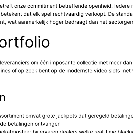
betreft onze commitment betreffende openheid. Iedere r
betekent dat elk spel rechtvaardig verloopt. De stand
ent, wat aanmerkelijk hoger bedraagt dan het sectorge
rtfolio
veranciers om één imposante collectie met meer dan 
ines of op zoek bent op de modernste video slots met v
ën
sortiment omvat grote jackpots dat geregeld betalinge
de betalingen ontvangen
gokatmosfeer bij ervaren dealers welke real-time blackj