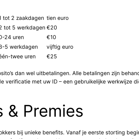
1 tot 2 zaakdagen
tien euro
2 tot 5 werkdagen
€20
0-24 uren
€10
3-5 werkdagen
vijftig euro
één-twee uren
€25
ito’s dan wel uitbetalingen. Alle betalingen zijn behan
 verificatie met uw ID – een gebruikelijke werkwijze d
s & Premies
kers bij unieke benefits. Vanaf je eerste storting beg