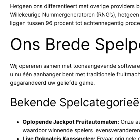
Hetgeen ons differentieert met overige providers 
Willekeurige Nummergeneratoren (RNG’s), hetgeen 
liggen tussen 96 procent tot achtennegentig proc
Ons Brede Spelpo
Wij opereren samen met toonaangevende softwarele
u nu één aanhanger bent met traditionele fruitmach
gegarandeerd uw geliefde game.
Bekende Spelcategorie
Oplopende Jackpot Fruitautomaten:
Onze as
waardoor winnende spelers levensveranderen
Live Gokpaleis Kansspelen:
Ervaar originele 