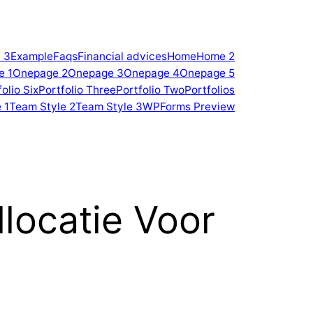
 3
Example
Faqs
Financial advices
Home
Home 2
e 1
Onepage 2
Onepage 3
Onepage 4
Onepage 5
olio Six
Portfolio Three
Portfolio Two
Portfolios
 1
Team Style 2
Team Style 3
WPForms Preview
locatie Voor