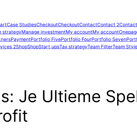
art
Case Studies
Checkout
Checkout
Contact
Contact 2
Contact
e strategy
Manage investment
My account
My account
Onepag
tners
Payment
Portfolio Five
Portfolio Four
Portfolio Seven
Portf
vices 2
Shop
Shop
Start ups
Tax strategy
Team Filter
Team Style
s: Je Ultieme Spel
ofit