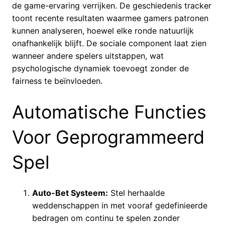
de game-ervaring verrijken. De geschiedenis tracker
toont recente resultaten waarmee gamers patronen
kunnen analyseren, hoewel elke ronde natuurlijk
onafhankelijk blijft. De sociale component laat zien
wanneer andere spelers uitstappen, wat
psychologische dynamiek toevoegt zonder de
fairness te beïnvloeden.
Automatische Functies
Voor Geprogrammeerd
Spel
Auto-Bet Systeem:
Stel herhaalde
weddenschappen in met vooraf gedefinieerde
bedragen om continu te spelen zonder