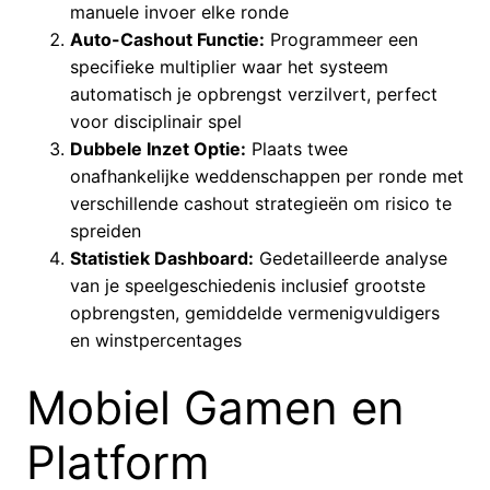
manuele invoer elke ronde
Auto-Cashout Functie:
Programmeer een
specifieke multiplier waar het systeem
automatisch je opbrengst verzilvert, perfect
voor disciplinair spel
Dubbele Inzet Optie:
Plaats twee
onafhankelijke weddenschappen per ronde met
verschillende cashout strategieën om risico te
spreiden
Statistiek Dashboard:
Gedetailleerde analyse
van je speelgeschiedenis inclusief grootste
opbrengsten, gemiddelde vermenigvuldigers
en winstpercentages
Mobiel Gamen en
Platform