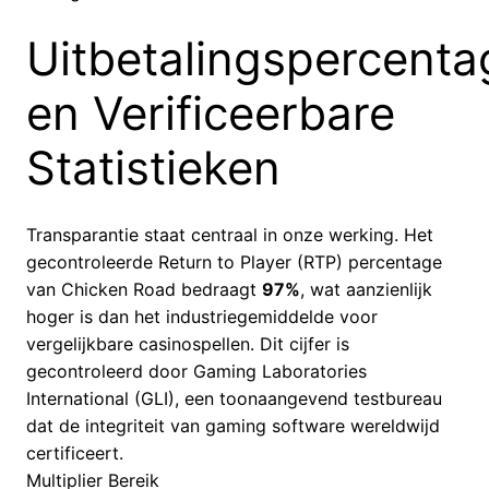
Uitbetalingspercenta
en Verificeerbare
Statistieken
Transparantie staat centraal in onze werking. Het
gecontroleerde Return to Player (RTP) percentage
van Chicken Road bedraagt
97%
, wat aanzienlijk
hoger is dan het industriegemiddelde voor
vergelijkbare casinospellen. Dit cijfer is
gecontroleerd door Gaming Laboratories
International (GLI), een toonaangevend testbureau
dat de integriteit van gaming software wereldwijd
certificeert.
Multiplier Bereik