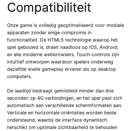
Compatibiliteit
Onze game is volledig geoptimaliseerd voor mobiele
apparaten zonder enige compromis in
functionaliteit. De HTML5 technologie waarop het
spel gebouwd is, draait naadloos op iOS, Android,
en alle moderne webbrowsers. Touch-controls zijn
intuïtief ontworpen waardoor spelers onderweg
dezelfde snelle gameplay ervaren als op desktop
computers.
De laadtijd bedraagt gemiddeld minder dan drie
seconden op 4G verbindingen, en het spel past zich
automatisch aan verschillende schermformaten aan.
Verticale en horizontale oriëntaties worden beide
ondersteund, waarbij de interface dynamisch
herschikt om optimale zichtbaarheid te behouden