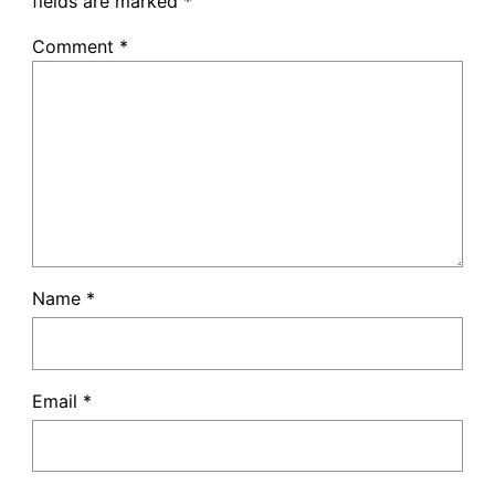
fields are marked
*
Comment
*
Name
*
Email
*