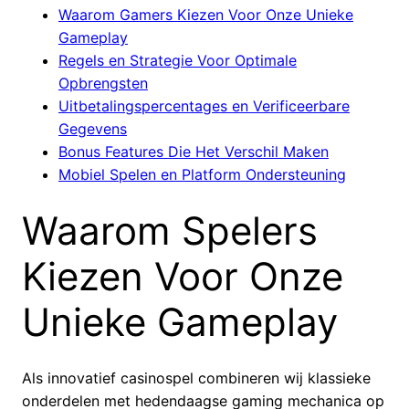
Waarom Gamers Kiezen Voor Onze Unieke
Gameplay
Regels en Strategie Voor Optimale
Opbrengsten
Uitbetalingspercentages en Verificeerbare
Gegevens
Bonus Features Die Het Verschil Maken
Mobiel Spelen en Platform Ondersteuning
Waarom Spelers
Kiezen Voor Onze
Unieke Gameplay
Als innovatief casinospel combineren wij klassieke
onderdelen met hedendaagse gaming mechanica op