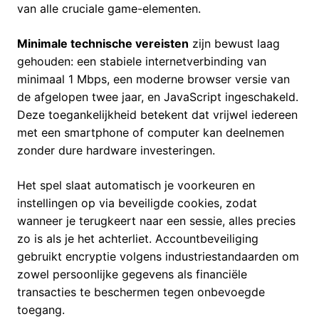
van alle cruciale game-elementen.
Minimale technische vereisten
zijn bewust laag
gehouden: een stabiele internetverbinding van
minimaal 1 Mbps, een moderne browser versie van
de afgelopen twee jaar, en JavaScript ingeschakeld.
Deze toegankelijkheid betekent dat vrijwel iedereen
met een smartphone of computer kan deelnemen
zonder dure hardware investeringen.
Het spel slaat automatisch je voorkeuren en
instellingen op via beveiligde cookies, zodat
wanneer je terugkeert naar een sessie, alles precies
zo is als je het achterliet. Accountbeveiliging
gebruikt encryptie volgens industriestandaarden om
zowel persoonlijke gegevens als financiële
transacties te beschermen tegen onbevoegde
toegang.