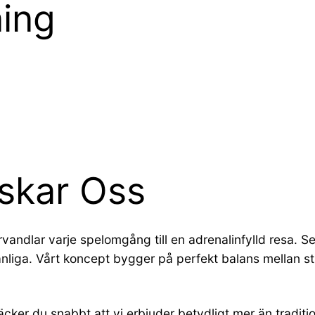
ning
lskar Oss
rvandlar varje spelomgång till en adrenalinfylld resa. Sed
liga. Vårt koncept bygger på perfekt balans mellan stra
cker du snabbt att vi erbjuder betydligt mer än traditi