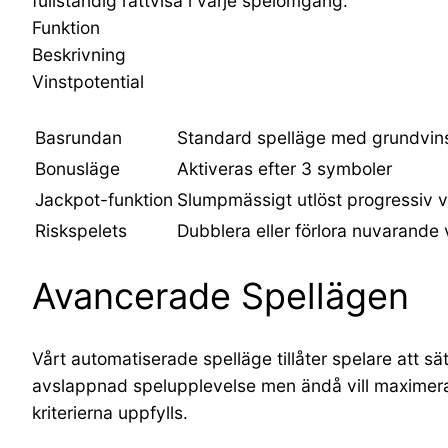
fullständig rättvisa i varje spelomgång.
Funktion
Beskrivning
Vinstpotential
Basrundan
Standard spelläge med grundvin
Bonusläge
Aktiveras efter 3 symboler
Jackpot-funktion
Slumpmässigt utlöst progressiv v
Riskspelets
Dubblera eller förlora nuvarande 
Avancerade Spellägen
Vårt automatiserade spelläge tillåter spelare att sä
avslappnad spelupplevelse men ändå vill maximera 
kriterierna uppfylls.