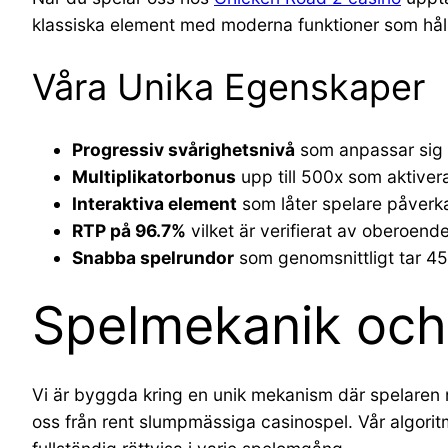
klassiska element med moderna funktioner som hål
Våra Unika Egenskaper
Progressiv svårighetsnivå
som anpassar sig e
Multiplikatorbonus
upp till 500x som aktivera
Interaktiva element
som låter spelare påverk
RTP på 96.7%
vilket är verifierat av oberoend
Snabba spelrundor
som genomsnittligt tar 4
Spelmekanik och
Vi är byggda kring en unik mekanism där spelaren na
oss från rent slumpmässiga casinospel. Vår algori