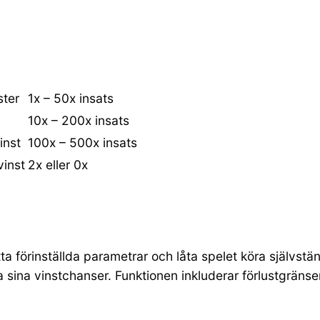
ster
1x – 50x insats
10x – 200x insats
inst
100x – 500x insats
vinst
2x eller 0x
tta förinställda parametrar och låta spelet köra självstä
sina vinstchanser. Funktionen inkluderar förlustgränse