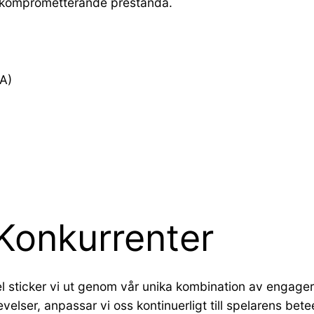
n komprometterande prestanda.
A)
Konkurrenter
 sticker vi ut genom vår unika kombination av engage
elser, anpassar vi oss kontinuerligt till spelarens bet