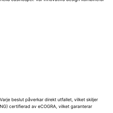
e beslut påverkar direkt utfallet, vilket skiljer
NG) certifierad av eCOGRA, vilket garanterar