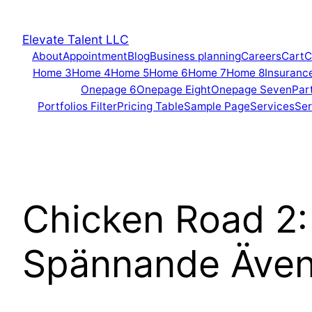
Skip
to
Elevate Talent LLC
content
About
Appointment
Blog
Business planning
Careers
Cart
C
Home 3
Home 4
Home 5
Home 6
Home 7
Home 8
Insuranc
Onepage 6
Onepage Eight
Onepage Seven
Par
Portfolios Filter
Pricing Table
Sample Page
Services
Ser
Chicken Road 2: 
Spännande Även