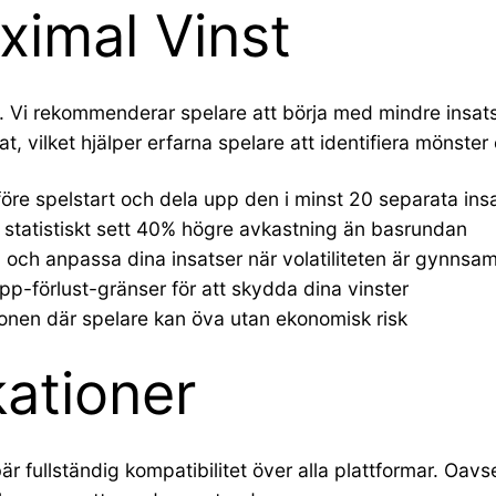
ximal Vinst
. Vi rekommenderar spelare att börja med mindre insatse
tat, vilket hjälper erfarna spelare att identifiera mönste
före spelstart och dela upp den i minst 20 separata insa
 statistiskt sett 40% högre avkastning än basrundan
och anpassa dina insatser när volatiliteten är gynnsa
opp-förlust-gränser för att skydda dina vinster
onen där spelare kan öva utan ekonomisk risk
kationer
 fullständig kompatibilitet över alla plattformar. Oavse